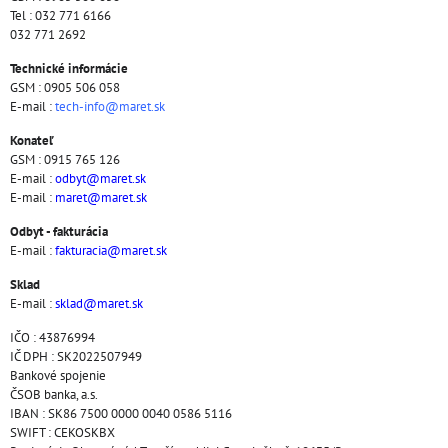
Tel : 032 771 6166
032 771 2692
Technické informácie
GSM : 0905 506 058
E-mail :
tech-info@maret.sk
Konateľ
GSM : 0915 765 126
E-mail :
odbyt@maret.sk
E-mail :
maret@maret.sk
Odbyt - fakturácia
E-mail :
fakturacia@maret.sk
Sklad
E-mail :
sklad@maret.sk
IČO : 43876994
IČ DPH : SK2022507949
Bankové spojenie
ČSOB banka, a.s.
IBAN : SK86 7500 0000 0040 0586 5116
SWIFT : CEKOSKBX