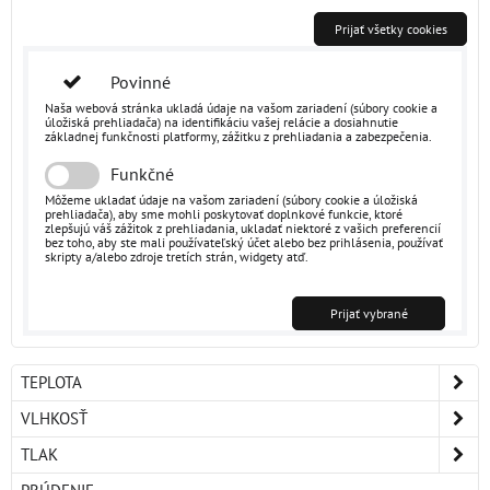
Prijať všetky cookies
Povinné
Naša webová stránka ukladá údaje na vašom zariadení (súbory cookie a
úložiská prehliadača) na identifikáciu vašej relácie a dosiahnutie
základnej funkčnosti platformy, zážitku z prehliadania a zabezpečenia.
Funkčné
Môžeme ukladať údaje na vašom zariadení (súbory cookie a úložiská
prehliadača), aby sme mohli poskytovať doplnkové funkcie, ktoré
zlepšujú váš zážitok z prehliadania, ukladať niektoré z vašich preferencií
bez toho, aby ste mali používateľský účet alebo bez prihlásenia, používať
skripty a/alebo zdroje tretích strán, widgety atď.
Prijať vybrané
TEPLOTA
VLHKOSŤ
TLAK