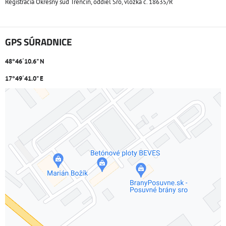
Registrácia Okresný súd Trenčín, oddiel Sro, vložka č. 18635/R
GPS SÚRADNICE
48°46´10.6" N
17°49´41.0" E
Externý obsah je blokovaný Voľbami súkromia
Prajete si načítať externý obsah?
Povoliť tentokrát
Povoliť a zapamätať - súhlas s druhom cookie: Funkčné
Otvoriť obsah v novom okne