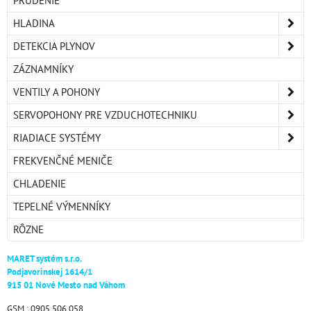
PRÚDENIE
HLADINA
DETEKCIA PLYNOV
ZÁZNAMNÍKY
VENTILY A POHONY
SERVOPOHONY PRE VZDUCHOTECHNIKU
RIADIACE SYSTÉMY
FREKVENČNÉ MENIČE
CHLADENIE
TEPELNÉ VÝMENNÍKY
RÔZNE
MARET systém s.r.o.
Podjavorinskej 1614/1
915 01 Nové Mesto nad Váhom
GSM : 0905 506 058