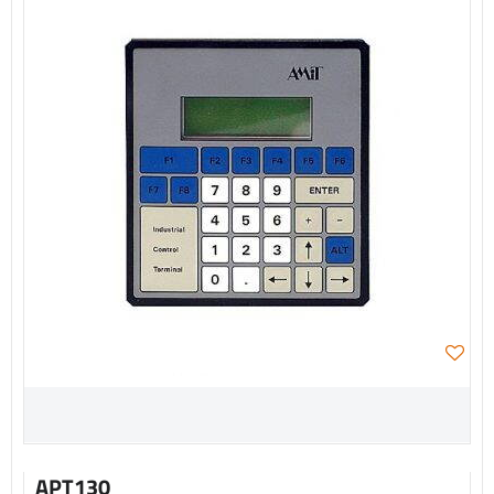
APT130