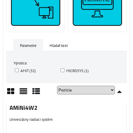
Parametre
Hľadať text
Výrobca:
AMiT (32)
MICROSYS (1)
Mriežka
Zoznam
Tabuľka
AMiNi4W2
Univerzálny riadiaci systém