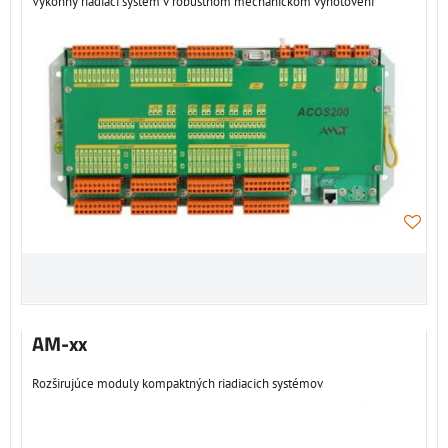
Výkonný riadiaci systém v robustnom mechanickom vyhotovení
AM-xx
Rozširujúce moduly kompaktných riadiacich systémov