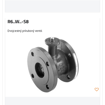
R6..W..-S8
Dvojcestný prírubový ventil