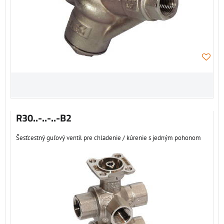
R30..-..-..-B2
Šesťcestný guľový ventil pre chladenie / kúrenie s jedným pohonom