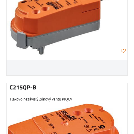
C215QP-B
Tlakovo nezávislý Zónový ventil PIQCV