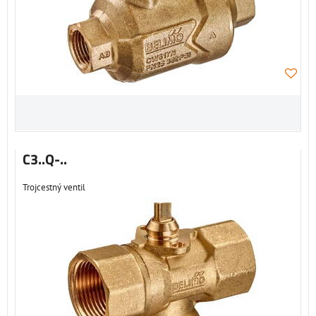
C3..Q-..
Trojcestný ventil