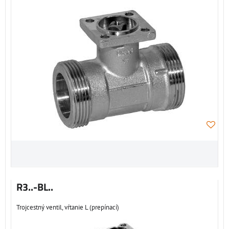
R3..-BL..
Trojcestný ventil, vŕtanie L (prepínací)