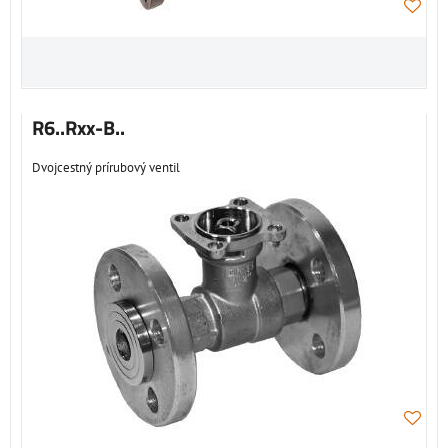
R6..Rxx-B..
Dvojcestný prírubový ventil