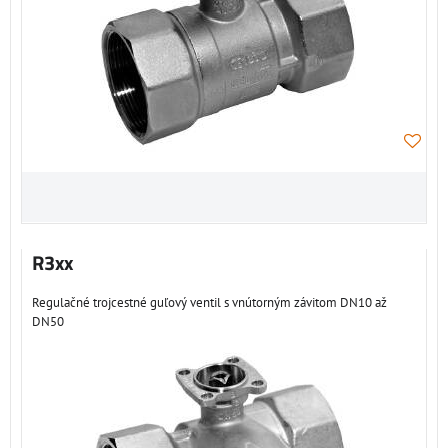
R3xx
Regulačné trojcestné guľový ventil s vnútorným závitom DN10 až
DN50