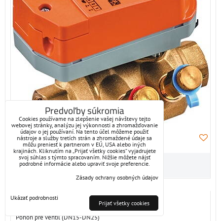
Predvoľby súkromia
Cookies používame na zlepšenie vašej návštevy tejto
webovej stránky, analýzu jej výkonnosti a zhromažďovanie
údajov o jej používaní. Na tento účel môžeme použiť
nástroje a služby tretích strán a zhromaždené údaje sa
môžu preniesť k partnerom v EÚ, USA alebo iných
krajinách. Kliknutím na „Prijať všetky cookies“ vyjadrujete
svoj súhlas s týmto spracovaním. Nižšie môžete nájsť
podrobné informácie alebo upraviť svoje preferencie.
Zásady ochrany osobných údajov
LR24A
Ukázať podrobnosti
Prijať všetky cookies
Pohon pre ventil (DN15-DN25)