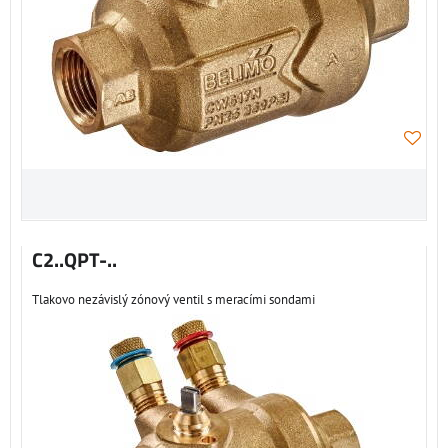
C2..QPT-..
Tlakovo nezávislý zónový ventil s meracími sondami