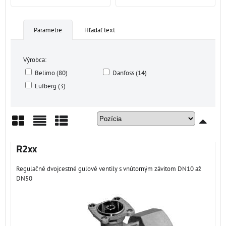
Parametre
Hľadať text
Výrobca:
Belimo (80)
Danfoss (14)
Lufberg (3)
Mriežka
Zoznam
Tabuľka
R2xx
Regulačné dvojcestné guľové ventily s vnútorným závitom DN10 až
DN50