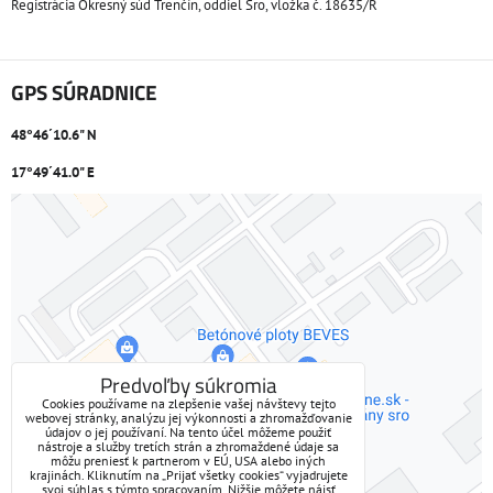
Registrácia Okresný súd Trenčín, oddiel Sro, vložka č. 18635/R
GPS SÚRADNICE
48°46´10.6" N
17°49´41.0" E
Externý obsah je blokovaný Voľbami súkromia
Prajete si načítať externý obsah?
Povoliť tentokrát
Predvoľby súkromia
Cookies používame na zlepšenie vašej návštevy tejto
webovej stránky, analýzu jej výkonnosti a zhromažďovanie
Povoliť a zapamätať - súhlas s druhom cookie: Funkčné
údajov o jej používaní. Na tento účel môžeme použiť
nástroje a služby tretích strán a zhromaždené údaje sa
môžu preniesť k partnerom v EÚ, USA alebo iných
Otvoriť obsah v novom okne
krajinách. Kliknutím na „Prijať všetky cookies“ vyjadrujete
svoj súhlas s týmto spracovaním. Nižšie môžete nájsť