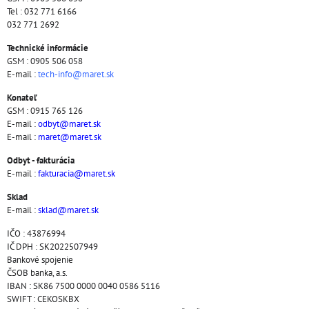
Tel : 032 771 6166
032 771 2692
Technické informácie
GSM : 0905 506 058
E-mail :
tech-info@maret.sk
Konateľ
GSM : 0915 765 126
E-mail :
odbyt@maret.sk
E-mail :
maret@maret.sk
Odbyt - fakturácia
E-mail :
fakturacia@maret.sk
Sklad
E-mail :
sklad@maret.sk
IČO : 43876994
IČ DPH : SK2022507949
Bankové spojenie
ČSOB banka, a.s.
IBAN : SK86 7500 0000 0040 0586 5116
SWIFT : CEKOSKBX