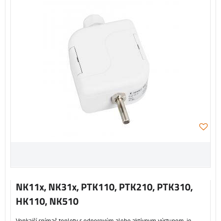
NK11x, NK31x, PTK110, PTK210, PTK310,
HK110, NK510
Vonkajší snímač teploty s odporovým alebo aktívnym výstupom, je...