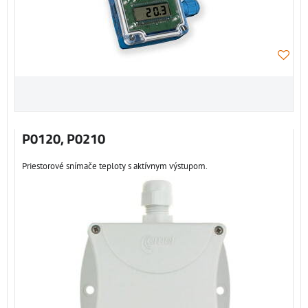
P0120, P0210
Priestorové snímače teploty s aktívnym výstupom.