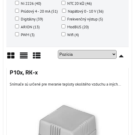
Ni 2226 (40)
NTC 20 kΩ (46)
Prúdový 4 - 20 mA (51)
Napäťový 0 - 10 V (36)
Digitálny (39)
Frekvenčný výstup (5)
ARION (13)
ModBUS (20)
PWM (3)
Wifi (4)
Mriežka
Zoznam
Tabuľka
P10x, RK-x
Snímače sú určené pre meranie teploty okolitého vzduchu a iných...