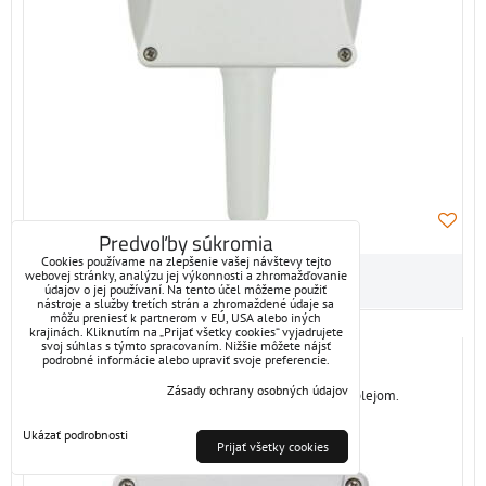
Predvoľby súkromia
Cookies používame na zlepšenie vašej návštevy tejto
webovej stránky, analýzu jej výkonnosti a zhromažďovanie
údajov o jej používaní. Na tento účel môžeme použiť
nástroje a služby tretích strán a zhromaždené údaje sa
môžu preniesť k partnerom v EÚ, USA alebo iných
krajinách. Kliknutím na „Prijať všetky cookies“ vyjadrujete
T0110, T0310, T0410
svoj súhlas s týmto spracovaním. Nižšie môžete nájsť
podrobné informácie alebo upraviť svoje preferencie.
Zásady ochrany osobných údajov
Priestorové snímače teploty s aktívnym výstupom a displejom.
Ukázať podrobnosti
Prijať všetky cookies