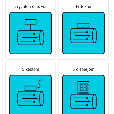
S rýchlou odozvou
Príložné
S káblom
S displejom