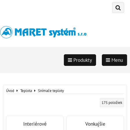
Produkty
Menu
Úvod
Teplota
Snímače teploty
175
položiek
Interiérové
Vonkajšie