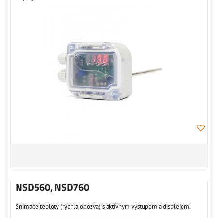
NSD560, NSD760
Snímače teploty (rýchla odozva) s aktívnym výstupom a displejom.