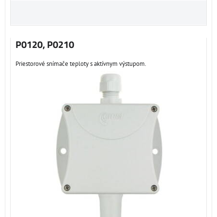
P0120, P0210
Priestorové snímače teploty s aktívnym výstupom.