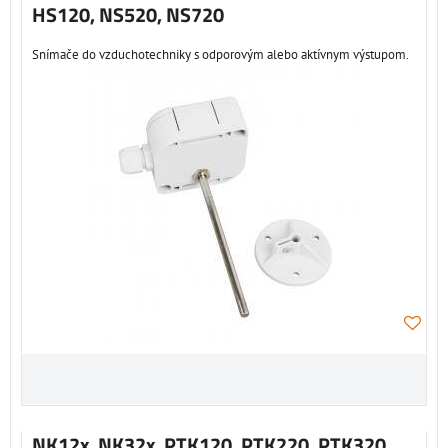
HS120, NS520, NS720
Snímače do vzduchotechniky s odporovým alebo aktívnym výstupom.
NK12x, NK32x, PTK120, PTK220, PTK320,