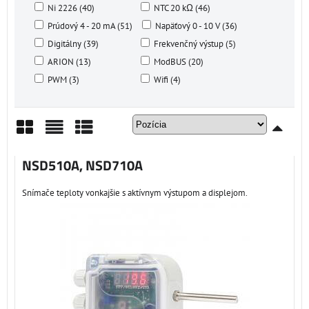
Ni 2226 (40)
NTC 20 kΩ (46)
Prúdový 4 - 20 mA (51)
Napäťový 0 - 10 V (36)
Digitálny (39)
Frekvenčný výstup (5)
ARION (13)
ModBUS (20)
PWM (3)
Wifi (4)
Mriežka
Zoznam
Tabuľka
NSD510A, NSD710A
Snímače teploty vonkajšie s aktívnym výstupom a displejom.