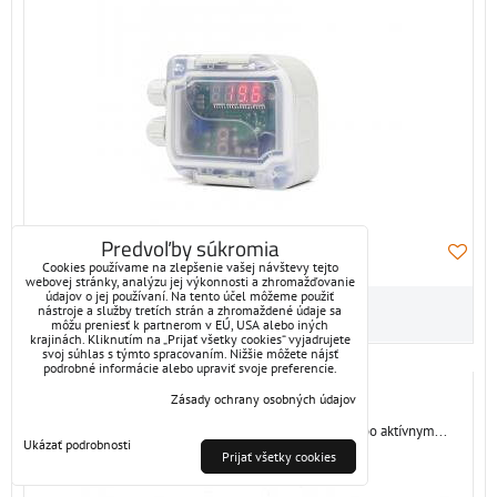
Predvoľby súkromia
Cookies používame na zlepšenie vašej návštevy tejto
webovej stránky, analýzu jej výkonnosti a zhromažďovanie
údajov o jej používaní. Na tento účel môžeme použiť
nástroje a služby tretích strán a zhromaždené údaje sa
môžu preniesť k partnerom v EÚ, USA alebo iných
krajinách. Kliknutím na „Prijať všetky cookies“ vyjadrujete
svoj súhlas s týmto spracovaním. Nižšie môžete nájsť
podrobné informácie alebo upraviť svoje preferencie.
A12x
Zásady ochrany osobných údajov
Snímače teploty do vzduchotechniky s odporovým alebo aktívnym...
Ukázať podrobnosti
Prijať všetky cookies