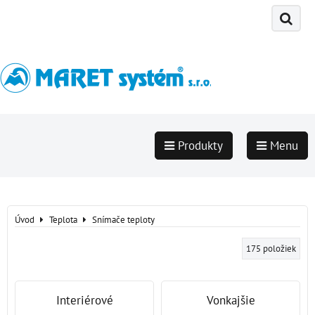
Produkty
Menu
Úvod
Teplota
Snímače teploty
175
položiek
Interiérové
Vonkajšie