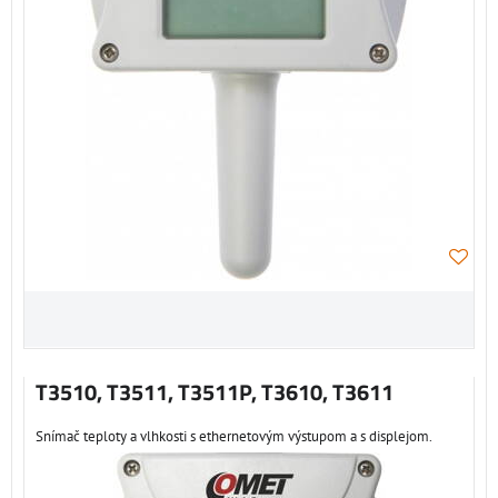
T3510, T3511, T3511P, T3610, T3611
Snímač teploty a vlhkosti s ethernetovým výstupom a s displejom.