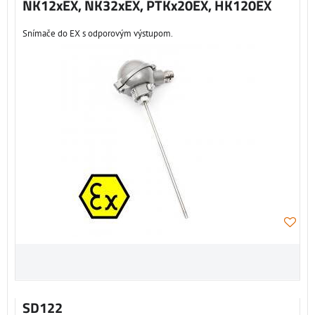
NK12xEX, NK32xEX, PTKx20EX, HK120EX
Snímače do EX s odporovým výstupom.
SD122