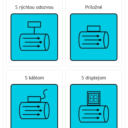
S rýchlou odozvou
Príložné
S káblom
S displejom