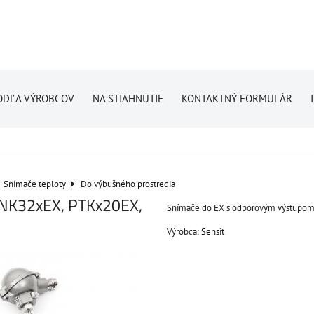
ODĽA VÝROBCOV
NA STIAHNUTIE
KONTAKTNÝ FORMULÁR
Snímače teploty
Do výbušného prostredia
NK32xEX, PTKx20EX,
Snímače do EX s odporovým výstupom
Výrobca:
Sensit