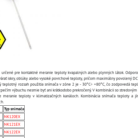
 určené pre kontaktné meranie teploty kvapalných alebo plynných látok. Odpor
várať iskry, oblúky alebo vysoké povrchové teploty, pričom maximálny povolený DC
 teplotný rozsah použitia snímača v zóne 2 je - 30°C÷ +80°C, čo zodpovedá teplo
zpečím výbuchu nesmie byť ani krátkodobo prekročený. V kombinácii so stredovým
e meranie teploty v klimatizačných kanáloch. Kombinácia snímača teploty a j
ch.
Typ snímača
NK120EX
NK121EX
NK122EX