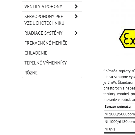
VENTILY A POHONY
SERVOPOHONY PRE
VZDUCHOTECHNIKU
RIADIACE SYSTÉMY
FREKVENČNÉ MENIČE
CHLADENIE
TEPELNÉ VÝMENNÍKY
Snímače teploty sú
RÔZNE
nie sú schopné vyt
je 2mW. Štandardný
priestoroch s nebe
teploty vhodný pr
meranie v potrubia
Senzor snímača
Ni 1000/5000ppm
Ni 1000/6180ppm
Ni 891