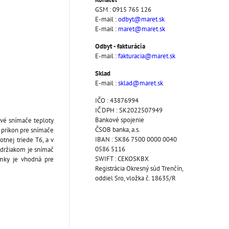
GSM : 0915 765 126
E-mail :
odbyt@maret.sk
E-mail :
maret@maret.sk
Odbyt - fakturácia
E-mail :
fakturacia@maret.sk
Sklad
E-mail :
sklad@maret.sk
IČO : 43876994
IČ DPH : SK2022507949
Bankové spojenie
ové snímače teploty
ČSOB banka, a.s.
 príkon pre snímače
IBAN : SK86 7500 0000 0040
tnej triede T6, a v
0586 5116
 držiakom je snímač
SWIFT : CEKOSKBX
ímky je vhodná pre
Registrácia Okresný súd Trenčín,
oddiel Sro, vložka č. 18635/R