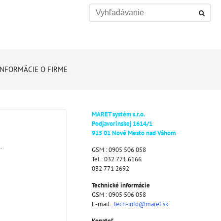
INFORMÁCIE O FIRME
MARET systém s.r.o.
Podjavorinskej 1614/1
915 01 Nové Mesto nad Váhom
.
GSM : 0905 506 058
Tel : 032 771 6166
032 771 2692
Technické informácie
GSM : 0905 506 058
E-mail :
tech-info@maret.sk
Konateľ