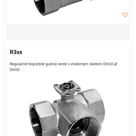
R3xx
Regulačné trojcestné guľový ventil s vnútorným závitom DN10 až
DN50