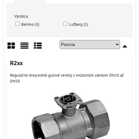
Výrobca:
Belimo (5)
Lufberg (1)
Mriežka
Zoznam
Tabuľka
R2xx
Regulačné dvojcestné guľové ventily s vnútorným závitom DN10 až
DN50