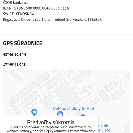
ČSOB banka, a.s.
IBAN : SK86 7500 0000 0040 0586 5116
SWIFT : CEKOSKBX
Registrácia Okresný súd Trenčín, oddiel Sro, vložka č. 18635/R
GPS SÚRADNICE
48°46´10.6" N
17°49´41.0" E
Externý obsah je blokovaný Voľbami súkromia
Prajete si načítať externý obsah?
Povoliť tentokrát
Predvoľby súkromia
Cookies používame na zlepšenie vašej návštevy tejto
webovej stránky, analýzu jej výkonnosti a zhromažďovanie
Povoliť a zapamätať - súhlas s druhom cookie: Funkčné