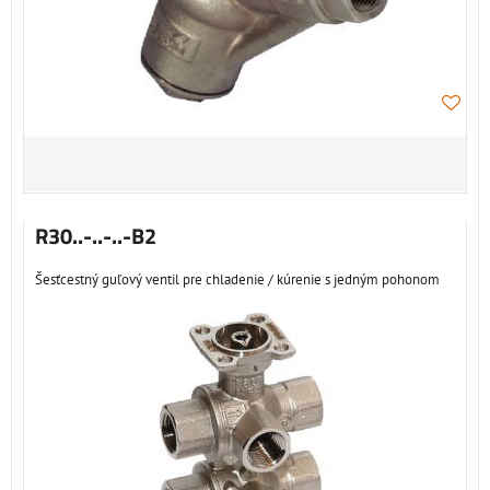
R30..-..-..-B2
Šesťcestný guľový ventil pre chladenie / kúrenie s jedným pohonom