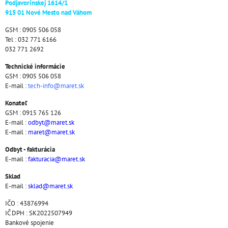
Podjavorinskej 1614/1
915 01 Nové Mesto nad Váhom
GSM : 0905 506 058
Tel : 032 771 6166
032 771 2692
Technické informácie
GSM : 0905 506 058
E-mail :
tech-info@maret.sk
Konateľ
GSM : 0915 765 126
E-mail :
odbyt@maret.sk
E-mail :
maret@maret.sk
Odbyt - fakturácia
E-mail :
fakturacia@maret.sk
Sklad
E-mail :
sklad@maret.sk
IČO : 43876994
IČ DPH : SK2022507949
Bankové spojenie