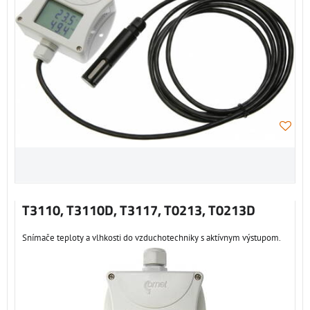
T3110, T3110D, T3117, T0213, T0213D
Snímače teploty a vlhkosti do vzduchotechniky s aktívnym výstupom.