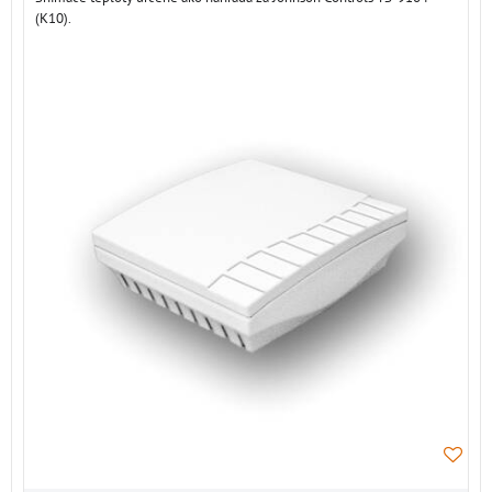
(K10).