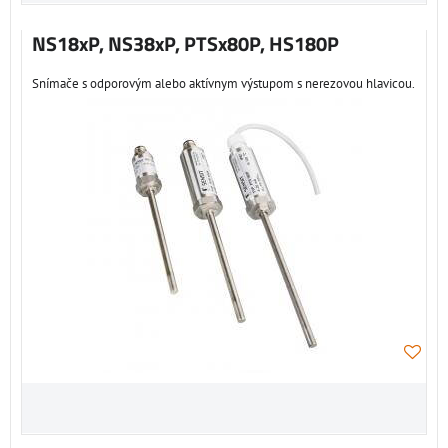
NS18xP, NS38xP, PTSx80P, HS180P
Snímače s odporovým alebo aktívnym výstupom s nerezovou hlavicou.