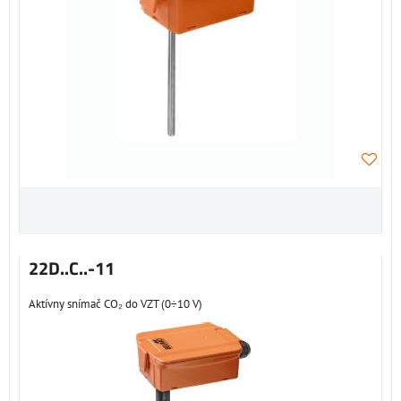
22D..C..-11
Aktívny snímač CO₂ do VZT (0÷10 V)