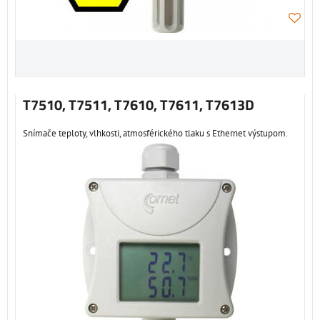
T7510, T7511, T7610, T7611, T7613D
Snímače teploty, vlhkosti, atmosférického tlaku s Ethernet výstupom.