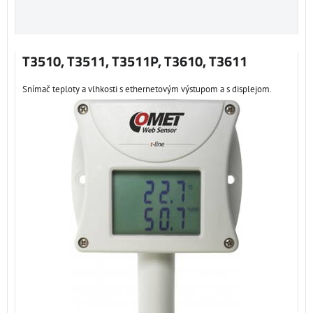
T3510, T3511, T3511P, T3610, T3611
Snímač teploty a vlhkosti s ethernetovým výstupom a s displejom.