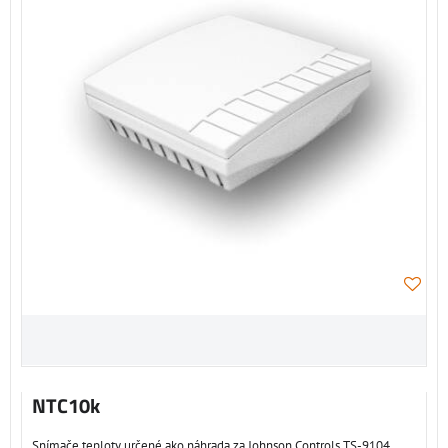
NTC10k
Snímače teploty určené ako náhrada za Johnson Controls TS-9104