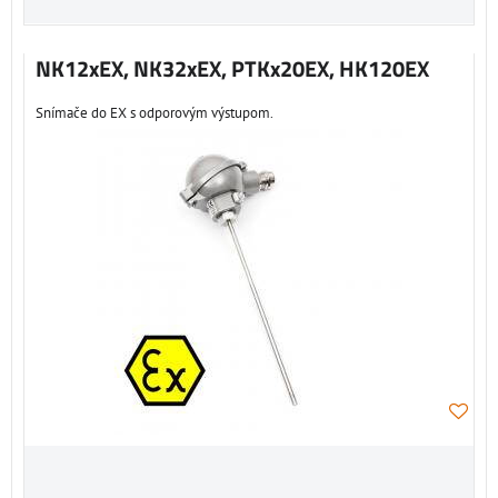
NK12xEX, NK32xEX, PTKx20EX, HK120EX
Snímače do EX s odporovým výstupom.