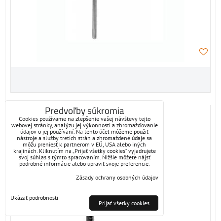
Predvoľby súkromia
22DTH-11..
Cookies používame na zlepšenie vašej návštevy tejto
webovej stránky, analýzu jej výkonnosti a zhromažďovanie
Snímač teploty, vlhkosti do VZT (0÷10 V)
údajov o jej používaní. Na tento účel môžeme použiť
nástroje a služby tretích strán a zhromaždené údaje sa
môžu preniesť k partnerom v EÚ, USA alebo iných
krajinách. Kliknutím na „Prijať všetky cookies“ vyjadrujete
svoj súhlas s týmto spracovaním. Nižšie môžete nájsť
podrobné informácie alebo upraviť svoje preferencie.
Zásady ochrany osobných údajov
Ukázať podrobnosti
Prijať všetky cookies