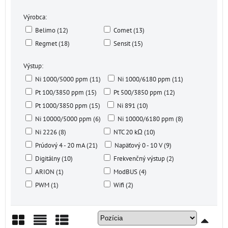
Výrobca:
Belimo (12)
Comet (13)
Regmet (18)
Sensit (15)
Výstup:
Ni 1000/5000 ppm (11)
Ni 1000/6180 ppm (11)
Pt 100/3850 ppm (15)
Pt 500/3850 ppm (12)
Pt 1000/3850 ppm (15)
Ni 891 (10)
Ni 10000/5000 ppm (6)
Ni 10000/6180 ppm (8)
Ni 2226 (8)
NTC 20 kΩ (10)
Prúdový 4 - 20 mA (21)
Napäťový 0 - 10 V (9)
Digitálny (10)
Frekvenčný výstup (2)
ARION (1)
ModBUS (4)
PWM (1)
Wifi (2)