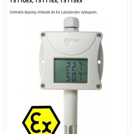
T3110Ex, T3111Ex, T3113Ex
Snímače teploty, vlhkosti do Ex s prúdovým výstupom.