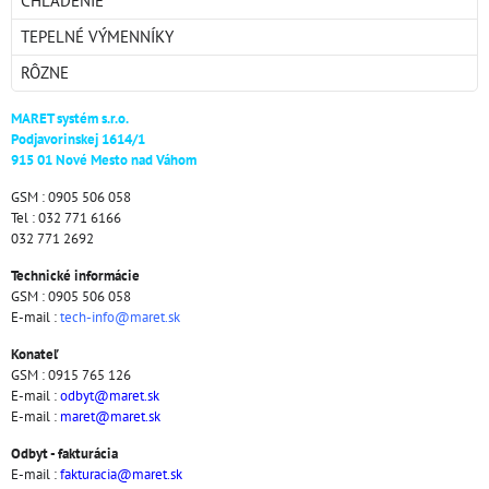
CHLADENIE
TEPELNÉ VÝMENNÍKY
RÔZNE
MARET systém s.r.o.
Podjavorinskej 1614/1
915 01 Nové Mesto nad Váhom
GSM : 0905 506 058
Tel : 032 771 6166
032 771 2692
Technické informácie
GSM : 0905 506 058
E-mail :
tech-info@maret.sk
Konateľ
GSM : 0915 765 126
E-mail :
odbyt@maret.sk
E-mail :
maret@maret.sk
Odbyt - fakturácia
E-mail :
fakturacia@maret.sk