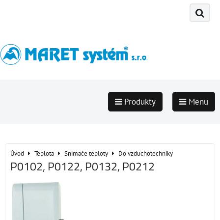
Produkty
Menu
Úvod
Teplota
Snímače teploty
Do vzduchotechniky
P0102, P0122, P0132, P0212