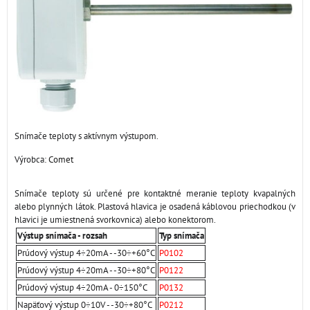
Snímače teploty s aktívnym výstupom.
Výrobca:
Comet
Snímače teploty sú určené pre kontaktné meranie teploty kvapalných
alebo plynných látok. Plastová hlavica je osadená káblovou priechodkou (v
hlavici je umiestnená svorkovnica) alebo konektorom.
Výstup snímača - rozsah
Typ snímača
Prúdový výstup 4÷20mA - -30÷+60°C
P0102
Prúdový výstup 4÷20mA - -30÷+80°C
P0122
Prúdový výstup 4÷20mA - 0÷150°C
P0132
Napäťový výstup 0÷10V - -30÷+80°C
P0212