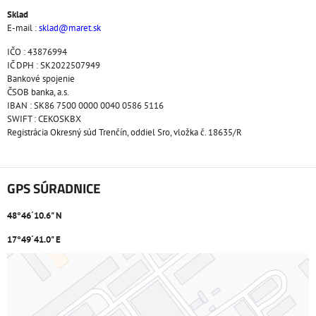
Sklad
E-mail :
sklad@maret.sk
IČO : 43876994
IČ DPH : SK2022507949
Bankové spojenie
ČSOB banka, a.s.
IBAN : SK86 7500 0000 0040 0586 5116
SWIFT : CEKOSKBX
Registrácia Okresný súd Trenčín, oddiel Sro, vložka č. 18635/R
GPS SÚRADNICE
48°46´10.6" N
17°49´41.0" E
Externý obsah je blokovaný Voľbami súkromia