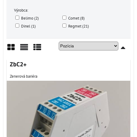
Výrobca:
Belimo (2)
Comet (8)
Dinel (1)
Regmet (21)
Mriežka
Zoznam
Tabuľka
ZbC2+
Zenerová bariéra