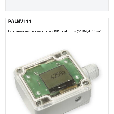
PALNV111
Exteriérové ​​snímače osvetlenia s PIR detektorom (0÷10V; 4÷20mA)