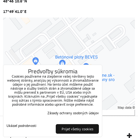
48°46´10.6" N
17°49´41.0" E
Externý obsah je blokovaný Voľbami súkromia
Prajete si načítať externý obsah?
Povoliť tentokrát
Predvoľby súkromia
Cookies používame na zlepšenie vašej návštevy tejto
webovej stránky, analýzu jej výkonnosti a zhromažďovanie
Povoliť a zapamätať - súhlas s druhom cookie: Funkčné
údajov o jej používaní. Na tento účel môžeme použiť
nástroje a služby tretích strán a zhromaždené údaje sa
môžu preniesť k partnerom v EÚ, USA alebo iných
Otvoriť obsah v novom okne
krajinách. Kliknutím na „Prijať všetky cookies“ vyjadrujete
svoj súhlas s týmto spracovaním. Nižšie môžete nájsť
podrobné informácie alebo upraviť svoje preferencie.
Zásady ochrany osobných údajov
Predvoľby súkromia
Zásady ochrany osobných údajov
Ukázať podrobnosti
Prijať všetky cookies
Vytvorené pomocou:
BiznisWeb.sk