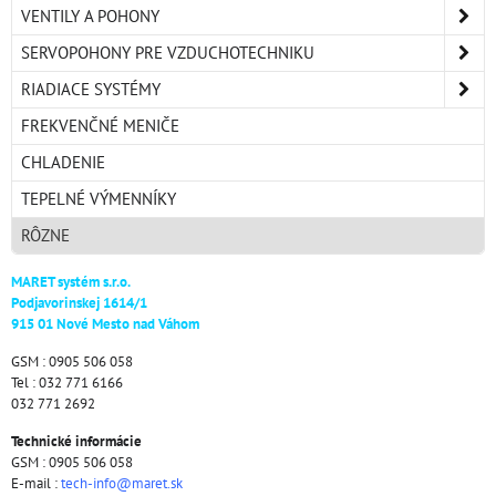
VENTILY A POHONY
SERVOPOHONY PRE VZDUCHOTECHNIKU
RIADIACE SYSTÉMY
FREKVENČNÉ MENIČE
CHLADENIE
TEPELNÉ VÝMENNÍKY
RÔZNE
MARET systém s.r.o.
Podjavorinskej 1614/1
915 01 Nové Mesto nad Váhom
GSM : 0905 506 058
Tel : 032 771 6166
032 771 2692
Technické informácie
GSM : 0905 506 058
E-mail :
tech-info@maret.sk