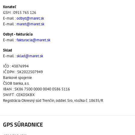
Konateľ
GSM : 0915 765 126
E-mail :
odbyt@maret.sk
E-mail :
maret@maret.sk
Odbyt - fakturácia
E-mail :
fakturacia@maret.sk
Sklad
E-mail :
sklad@maret.sk
IČO : 43876994
IČ DPH : SK2022507949
Bankové spojenie
ČSOB banka, a.s.
IBAN : SK86 7500 0000 0040 0586 5116
SWIFT : CEKOSKBX
Registrácia Okresný súd Trenčín, oddiel Sro, vložka č. 18635/R
GPS SÚRADNICE