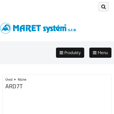
Produkty
Menu
Úvod
Rôzne
ARD7T