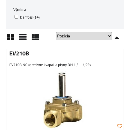
Výrobca:
Danfoss (14)
Mriežka
Zoznam
Tabuľka
EV210B
EV210B NC agresívne kvapal. a plyny DN 1,5 – 4,5Ss