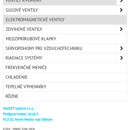
VENTILY A POHONY
GUĽOVÉ VENTILY
ELEKTROMAGNETICKÉ VENTILY
ZDVIHOVÉ VENTILY
MEDZIPRÍRUBOVÉ KLAPKY
SERVOPOHONY PRE VZDUCHOTECHNIKU
RIADIACE SYSTÉMY
FREKVENČNÉ MENIČE
CHLADENIE
TEPELNÉ VÝMENNÍKY
RÔZNE
MARET systém s.r.o.
Podjavorinskej 1614/1
915 01 Nové Mesto nad Váhom
GSM : 0905 506 058