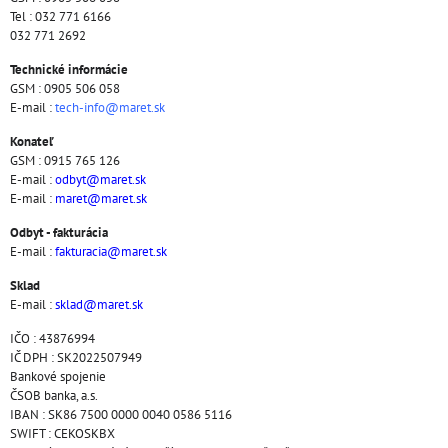
Tel : 032 771 6166
032 771 2692
Technické informácie
GSM : 0905 506 058
E-mail :
tech-info@maret.sk
Konateľ
GSM : 0915 765 126
E-mail :
odbyt@maret.sk
E-mail :
maret@maret.sk
Odbyt - fakturácia
E-mail :
fakturacia@maret.sk
Sklad
E-mail :
sklad@maret.sk
IČO : 43876994
IČ DPH : SK2022507949
Bankové spojenie
ČSOB banka, a.s.
IBAN : SK86 7500 0000 0040 0586 5116
SWIFT : CEKOSKBX