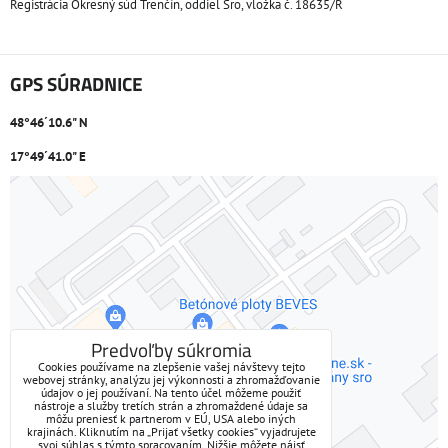
Registrácia Okresný súd Trenčín, oddiel Sro, vložka č. 18635/R
GPS SÚRADNICE
48°46´10.6" N
17°49´41.0" E
Externý obsah je blokovaný Voľbami súkromia
Prajete si načítať externý obsah?
Povoliť tentokrát
Predvoľby súkromia
Cookies používame na zlepšenie vašej návštevy tejto
webovej stránky, analýzu jej výkonnosti a zhromažďovanie
Povoliť a zapamätať - súhlas s druhom cookie: Funkčné
údajov o jej používaní. Na tento účel môžeme použiť
nástroje a služby tretích strán a zhromaždené údaje sa
môžu preniesť k partnerom v EÚ, USA alebo iných
Otvoriť obsah v novom okne
krajinách. Kliknutím na „Prijať všetky cookies“ vyjadrujete
svoj súhlas s týmto spracovaním. Nižšie môžete nájsť