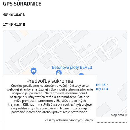
GPS SÚRADNICE
48°46´10.6" N
17°49´41.0" E
Externý obsah je blokovaný Voľbami súkromia
Prajete si načítať externý obsah?
Povoliť tentokrát
Predvoľby súkromia
Cookies používame na zlepšenie vašej návštevy tejto
webovej stránky, analýzu jej výkonnosti a zhromažďovanie
Povoliť a zapamätať - súhlas s druhom cookie: Funkčné
údajov o jej používaní. Na tento účel môžeme použiť
nástroje a služby tretích strán a zhromaždené údaje sa
môžu preniesť k partnerom v EÚ, USA alebo iných
Otvoriť obsah v novom okne
krajinách. Kliknutím na „Prijať všetky cookies“ vyjadrujete
svoj súhlas s týmto spracovaním. Nižšie môžete nájsť
podrobné informácie alebo upraviť svoje preferencie.
Zásady ochrany osobných údajov
Predvoľby súkromia
Zásady ochrany osobných údajov