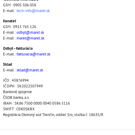
GSM : 0905 506 058
E-mail :
tech-info@maret.sk
Konateľ
GSM : 0915 765 126
E-mail :
odbyt@maret.sk
E-mail :
maret@maret.sk
Odbyt - fakturácia
E-mail :
fakturacia@maret.sk
Sklad
E-mail :
sklad@maret.sk
IČO : 43876994
IČ DPH : SK2022507949
Bankové spojenie
ČSOB banka, a.s.
IBAN : SK86 7500 0000 0040 0586 5116
SWIFT : CEKOSKBX
Registrácia Okresný súd Trenčín, oddiel Sro, vložka č. 18635/R