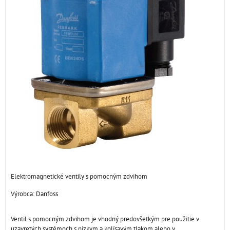
Elektromagnetické ventily s pomocným zdvihom
Výrobca:
Danfoss
Ventil s pomocným zdvihom je vhodný predovšetkým pre použitie v
uzavretých systémoch s nízkym a kolísavým tlakom alebo v