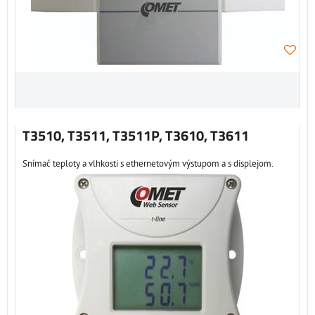
T3510, T3511, T3511P, T3610, T3611
Snímač teploty a vlhkosti s ethernetovým výstupom a s displejom.