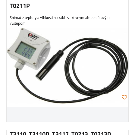
T0211P
Snímače teploty a vlhkosti na kábli s aktívnym alebo dátovým
výstupom.
T3110, T3110D, T3117, T0213, T0213D