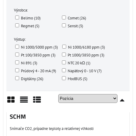
Výrobca:
Belimo (10)
Comet (26)
Regmet (5)
Sensit (3)
Výstup:
Ni 1000/5000 ppm (3)
Ni 1000/6180 ppm (3)
Pt 100/3850 ppm (3)
Pt 1000/3850 ppm (3)
Ni 891 (3)
NTC 20 kΩ (1)
Prúdový 4 - 20 mA (9)
Napäťový 0 - 10 V (7)
Digitálny (26)
ModBUS (5)
Mriežka
Zoznam
Tabuľka
SCHM
Snímače CO2, prípadne teploty a relatívnej vlhkosti