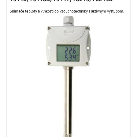
Snímače teploty a vlhkosti do vzduchotechniky s aktívnym výstupom.