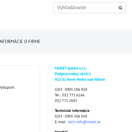
INFORMÁCIE O FIRME
MARET systém s.r.o.
Podjavorinskej 1614/1
915 01 Nové Mesto nad Váhom
 výstupom.
GSM : 0905 506 058
Tel : 032 771 6166
032 771 2692
Technické informácie
GSM : 0905 506 058
E-mail :
tech-info@maret.sk
Konateľ