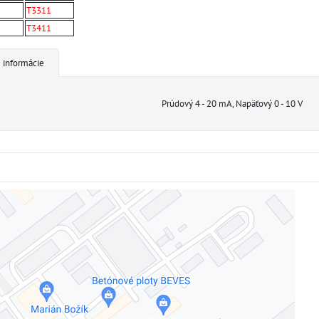
T3311
T3411
 informácie
Prúdový 4 - 20 mA, Napäťový 0 - 10 V
Externý obsah je blokovaný Voľbami súkromia
Prajete si načítať externý obsah?
Povoliť tentokrát