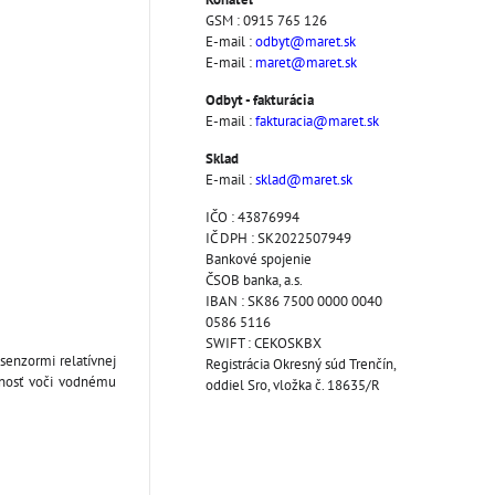
GSM : 0915 765 126
E-mail :
odbyt@maret.sk
E-mail :
maret@maret.sk
Odbyt - fakturácia
E-mail :
fakturacia@maret.sk
Sklad
E-mail :
sklad@maret.sk
IČO : 43876994
IČ DPH : SK2022507949
Bankové spojenie
ČSOB banka, a.s.
IBAN : SK86 7500 0000 0040
0586 5116
SWIFT : CEKOSKBX
enzormi relatívnej
Registrácia Okresný súd Trenčín,
olnosť voči vodnému
oddiel Sro, vložka č. 18635/R