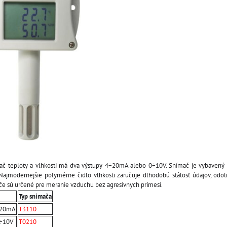
č teploty a vlhkosti má dva výstupy 4÷20mA alebo 0÷10V. Snímač je vybavený s
. Najmodernejšie polymérne čidlo vlhkosti zaručuje dlhodobú stálosť údajov, od
e sú určené pre meranie vzduchu bez agresívnych prímesí.
Typ snímača
÷20mA
T3110
0÷10V
T0210