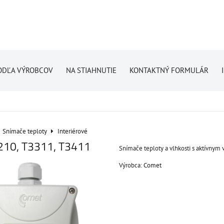
ODĽA VÝROBCOV
NA STIAHNUTIE
KONTAKTNÝ FORMULÁR
Snímače teploty
Interiérové
210, T3311, T3411
Snímače teploty a vlhkosti s aktívnym
Výrobca:
Comet