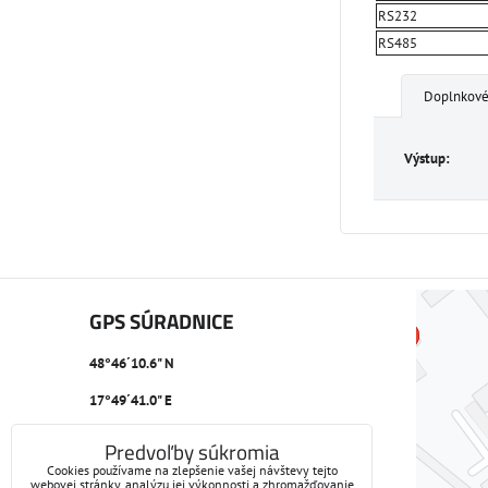
RS232
RS485
Doplnkové
Výstup:
GPS SÚRADNICE
48°46´10.6" N
17°49´41.0" E
Predvoľby súkromia
Cookies používame na zlepšenie vašej návštevy tejto
webovej stránky, analýzu jej výkonnosti a zhromažďovanie