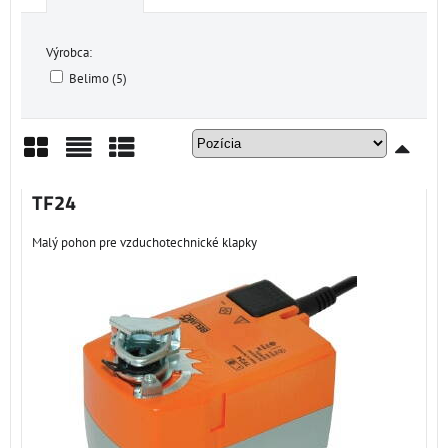
Výrobca:
Belimo (5)
Mriežka
Zoznam
Tabuľka
TF24
Malý pohon pre vzduchotechnické klapky