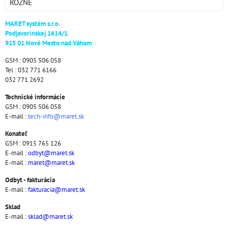
RÔZNE
MARET systém s.r.o.
Podjavorinskej 1614/1
915 01 Nové Mesto nad Váhom
GSM : 0905 506 058
Tel : 032 771 6166
032 771 2692
Technické informácie
GSM : 0905 506 058
E-mail :
tech-info@maret.sk
Konateľ
GSM : 0915 765 126
E-mail :
odbyt@maret.sk
E-mail :
maret@maret.sk
Odbyt - fakturácia
E-mail :
fakturacia@maret.sk
Sklad
E-mail :
sklad@maret.sk