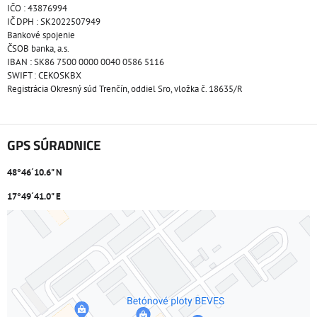
IČO : 43876994
IČ DPH : SK2022507949
Bankové spojenie
ČSOB banka, a.s.
IBAN : SK86 7500 0000 0040 0586 5116
SWIFT : CEKOSKBX
Registrácia Okresný súd Trenčín, oddiel Sro, vložka č. 18635/R
GPS SÚRADNICE
48°46´10.6" N
17°49´41.0" E
Externý obsah je blokovaný Voľbami súkromia
Prajete si načítať externý obsah?