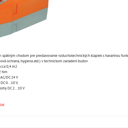
 spätným chodom pre prestavovanie vzduchotechnických klapiek s havarínou funkc
ová ochrana, hygiena atd.) v technickom zariadení budov
 cca 0,4 m2
 2 Nm
e AC/DC 24 V
 DC 0...10 V,
lohy DC 2...10 V
ist