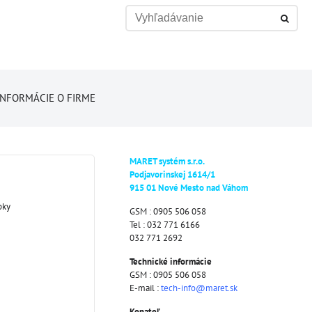
INFORMÁCIE O FIRME
MARET systém s.r.o.
Podjavorinskej 1614/1
915 01 Nové Mesto nad Váhom
pky
GSM : 0905 506 058
Tel : 032 771 6166
032 771 2692
Technické informácie
GSM : 0905 506 058
E-mail :
tech-info@maret.sk
Konateľ