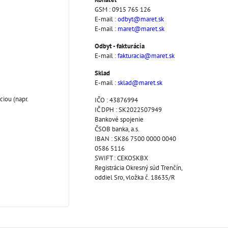
GSM : 0915 765 126
E-mail :
odbyt@maret.sk
E-mail :
maret@maret.sk
Odbyt - fakturácia
E-mail :
fakturacia@maret.sk
Sklad
E-mail :
sklad@maret.sk
iou (napr.
IČO : 43876994
IČ DPH : SK2022507949
Bankové spojenie
ČSOB banka, a.s.
IBAN : SK86 7500 0000 0040
0586 5116
SWIFT : CEKOSKBX
Registrácia Okresný súd Trenčín,
oddiel Sro, vložka č. 18635/R