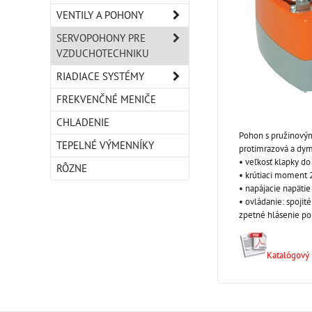
VENTILY A POHONY
SERVOPOHONY PRE
VZDUCHOTECHNIKU
RIADIACE SYSTÉMY
FREKVENČNÉ MENIČE
CHLADENIE
Pohon s pružinovým
TEPELNÉ VÝMENNÍKY
protimrazová a dym
• veľkosť klapky do
RÔZNE
• krútiaci moment
• napájacie napäti
• ovládanie: spojité
zpetné hlásenie po
Katalógový l