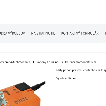
ODĽA VÝROBCOV
NA STIAHNUTIE
KONTAKTNÝ FORMULÁR
ny pre vzduchotechniku
Pohony s pružinou
Krútiaci moment 02 Nm
Malý pohon pre vzduchotechnické kla
Výrobca:
Belimo