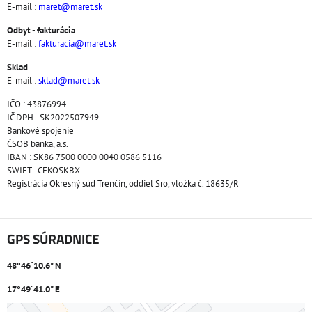
E-mail :
maret@maret.sk
Odbyt - fakturácia
E-mail :
fakturacia@maret.sk
Sklad
E-mail :
sklad@maret.sk
IČO : 43876994
IČ DPH : SK2022507949
Bankové spojenie
ČSOB banka, a.s.
IBAN : SK86 7500 0000 0040 0586 5116
SWIFT : CEKOSKBX
Registrácia Okresný súd Trenčín, oddiel Sro, vložka č. 18635/R
GPS SÚRADNICE
48°46´10.6" N
17°49´41.0" E