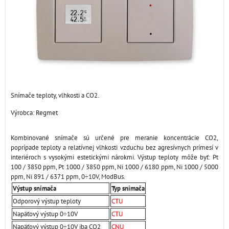
Snímače teploty, vlhkosti a CO2.
Výrobca:
Regmet
Kombinované snímače sú určené pre meranie koncentrácie CO2,
poprípade teploty a relatívnej vlhkosti vzduchu bez agresívnych prímesí v
interiéroch s vysokými estetickými nárokmi. Výstup teploty môže byť: Pt
100 / 3850 ppm, Pt 1000 / 3850 ppm, Ni 1000 / 6180 ppm, Ni 1000 / 5000
ppm, Ni 891 / 6371 ppm, 0÷10V, ModBus.
Výstup snímača
Typ snímača
Odporový výstup teploty
CTU
Napäťový výstup 0÷10V
CTU
Napäťový výstup 0÷10V iba CO2
CNU