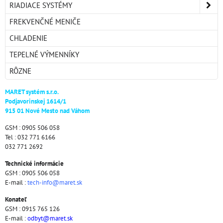
RIADIACE SYSTÉMY
FREKVENČNÉ MENIČE
CHLADENIE
TEPELNÉ VÝMENNÍKY
RÔZNE
MARET systém s.r.o.
Podjavorinskej 1614/1
915 01 Nové Mesto nad Váhom
GSM : 0905 506 058
Tel : 032 771 6166
032 771 2692
Technické informácie
GSM : 0905 506 058
E-mail :
tech-info@maret.sk
Konateľ
GSM : 0915 765 126
E-mail :
odbyt@maret.sk