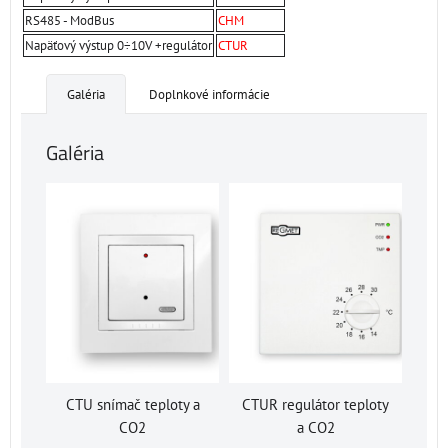
RS485 - ModBus
CHM
Napäťový výstup 0÷10V +regulátor
CTUR
Galéria
Doplnkové informácie
Galéria
CTU snímač teploty a
CTUR regulátor teploty
CO2
a CO2