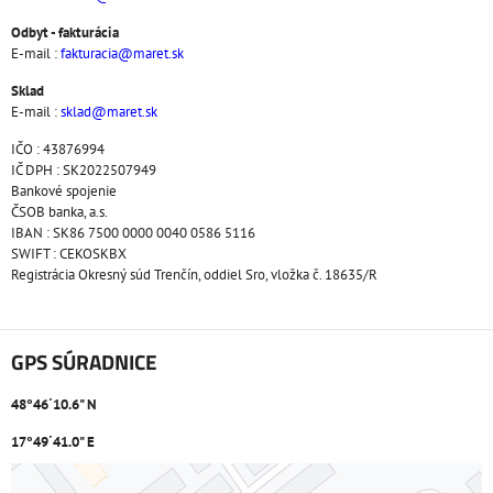
Odbyt - fakturácia
E-mail :
fakturacia@maret.sk
Sklad
E-mail :
sklad@maret.sk
IČO : 43876994
IČ DPH : SK2022507949
Bankové spojenie
ČSOB banka, a.s.
IBAN : SK86 7500 0000 0040 0586 5116
SWIFT : CEKOSKBX
Registrácia Okresný súd Trenčín, oddiel Sro, vložka č. 18635/R
GPS SÚRADNICE
48°46´10.6" N
17°49´41.0" E