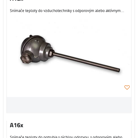
Snímače teploty do vzduchotechniky s odporovým alebo aktívnym...
A16x
Snímače teploty do potrubia s rýchlou odozvou, s odporovým alebo...