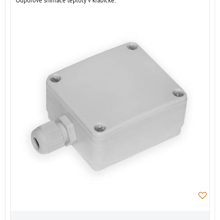
Odporové snímače teploty v krabičke.