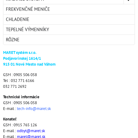
FREKVENČNÉ MENIČE
CHLADENIE
TEPELNÉ VÝMENNÍKY
RÔZNE
MARET systém s.r.o.
Podjavorinskej 1614/1
915 01 Nové Mesto nad Váhom
GSM : 0905 506 058
Tel : 032 771 6166
032 771 2692
Technické informácie
GSM : 0905 506 058
E-mail :
tech-info@maret.sk
Konateľ
GSM : 0915 765 126
E-mail :
odbyt@maret.sk
E-mail :
maret@maret.sk