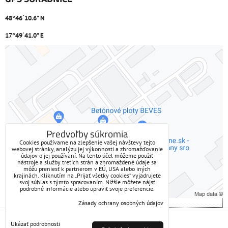
48°46´10.6" N
17°49´41.0" E
Externý obsah je blokovaný Voľbami súkromia
Prajete si načítať externý obsah?
Povoliť tentokrát
Predvoľby súkromia
Cookies používame na zlepšenie vašej návštevy tejto
webovej stránky, analýzu jej výkonnosti a zhromažďovanie
Povoliť a zapamätať - súhlas s druhom cookie: Funkčné
údajov o jej používaní. Na tento účel môžeme použiť
nástroje a služby tretích strán a zhromaždené údaje sa
môžu preniesť k partnerom v EÚ, USA alebo iných
Otvoriť obsah v novom okne
krajinách. Kliknutím na „Prijať všetky cookies“ vyjadrujete
svoj súhlas s týmto spracovaním. Nižšie môžete nájsť
podrobné informácie alebo upraviť svoje preferencie.
Zásady ochrany osobných údajov
Predvoľby súkromia
Zásady ochrany osobných údajov
Ukázať podrobnosti