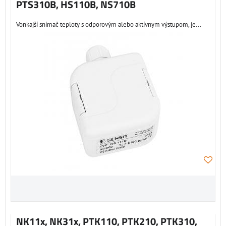
PTS310B, HS110B, NS710B
Vonkajší snímač teploty s odporovým alebo aktívnym výstupom, je...
NK11x, NK31x, PTK110, PTK210, PTK310,