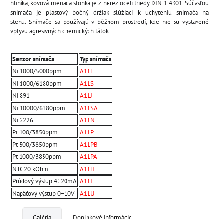
hliníka, kovová meriaca stonka je z nerez oceli triedy DIN 1.4301. Súčasťou
snímača je plastový bočný držiak slúžiaci k uchyteniu snímača na
stenu. Snímače sa používajú v běžnom prostredí, kde nie su vystavené
vplyvu agresivných chemických látok.
Senzor snímača
Typ snímača
Ni 1000/5000ppm
A11L
Ni 1000/6180ppm
A11S
Ni 891
A11J
Ni 10000/6180ppm
A11SA
Ni 2226
A11N
Pt 100/3850ppm
A11P
Pt 500/3850ppm
A11PB
Pt 1000/3850ppm
A11PA
NTC 20 kOhm
A11H
Prúdový výstup 4÷20mA
A11I
Napäťový výstup 0÷10V
A11U
Galéria
Doplnkové informácie