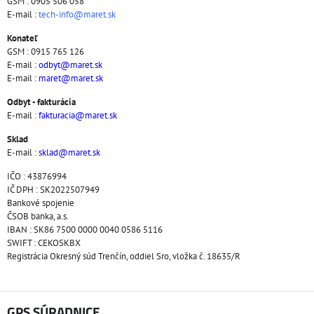
GSM : 0905 506 058
E-mail :
tech-info@maret.sk
Konateľ
GSM : 0915 765 126
E-mail :
odbyt@maret.sk
E-mail :
maret@maret.sk
Odbyt - fakturácia
E-mail :
fakturacia@maret.sk
Sklad
E-mail :
sklad@maret.sk
IČO : 43876994
IČ DPH : SK2022507949
Bankové spojenie
ČSOB banka, a.s.
IBAN : SK86 7500 0000 0040 0586 5116
SWIFT : CEKOSKBX
Registrácia Okresný súd Trenčín, oddiel Sro, vložka č. 18635/R
GPS SÚRADNICE