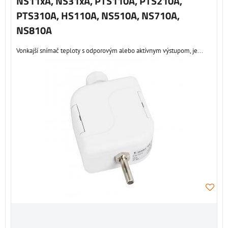
NS11xA, NS31xA, PTS110A, PTS210A,
PTS310A, HS110A, NS510A, NS710A,
NS810A
Vonkajší snímač teploty s odporovým alebo aktívnym výstupom, je...