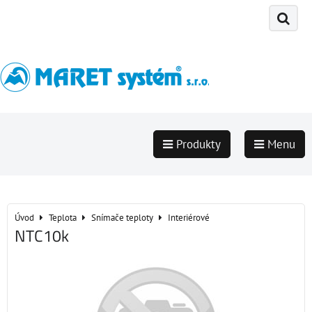
Produkty
Menu
Úvod
Teplota
Snímače teploty
Interiérové
NTC10k