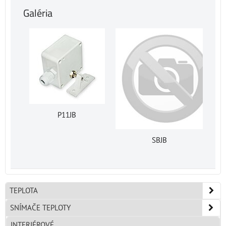
Galéria
P11JB
SBJB
TEPLOTA
SNÍMAČE TEPLOTY
INTERIÉROVÉ