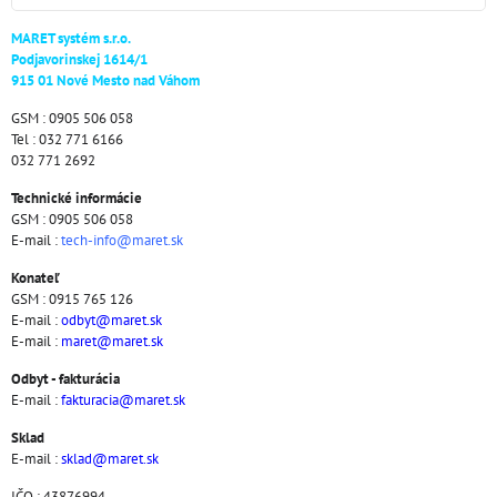
MARET systém s.r.o.
Podjavorinskej 1614/1
915 01 Nové Mesto nad Váhom
GSM : 0905 506 058
Tel : 032 771 6166
032 771 2692
Technické informácie
GSM : 0905 506 058
E-mail :
tech-info@maret.sk
Konateľ
GSM : 0915 765 126
E-mail :
odbyt@maret.sk
E-mail :
maret@maret.sk
Odbyt - fakturácia
E-mail :
fakturacia@maret.sk
Sklad
E-mail :
sklad@maret.sk
IČO : 43876994