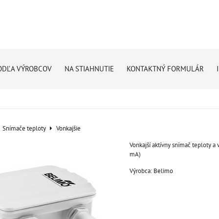
ODĽA VÝROBCOV
NA STIAHNUTIE
KONTAKTNÝ FORMULÁR
Snímače teploty
Vonkajšie
Vonkajší aktívny snímač teploty a v
mA)
Výrobca:
Belimo