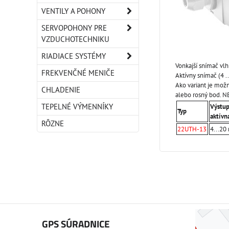
VENTILY A POHONY
SERVOPOHONY PRE
VZDUCHOTECHNIKU
RIADIACE SYSTÉMY
Vonkajší snímač vlhk
FREKVENČNÉ MENIČE
Aktívny snímač (4 .
Ako variant je mož
CHLADENIE
alebo rosný bod. N
TEPELNÉ VÝMENNÍKY
Výstup
Typ
aktívn
RÔZNE
22UTH-13
4...20
GPS SÚRADNICE