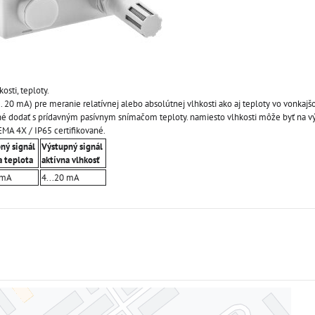
osti, teploty.
.. 20 mA) pre meranie relatívnej alebo absolútnej vlhkosti ako aj teploty vo vonkajš
né dodať s prídavným pasívnym snímačom teploty. namiesto vlhkosti môže byť na v
EMA 4X / IP65 certifikované.
ný signál
Výstupný signál
a teplota
aktívna vlhkosť
 mA
4...20 mA