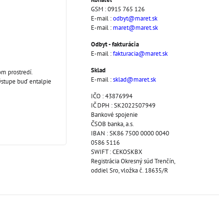
GSM : 0915 765 126
E-mail :
odbyt@maret.sk
E-mail :
maret@maret.sk
Odbyt - fakturácia
E-mail :
fakturacia@maret.sk
Sklad
om prostredí.
E-mail :
sklad@maret.sk
ýstupe buď entalpie
IČO : 43876994
IČ DPH : SK2022507949
Bankové spojenie
ČSOB banka, a.s.
IBAN : SK86 7500 0000 0040
0586 5116
SWIFT : CEKOSKBX
Registrácia Okresný súd Trenčín,
oddiel Sro, vložka č. 18635/R