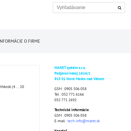
INFORMÁCIE O FIRME
MARET systém s.r.o.
Podjavorinskej 1614/1
915 01 Nové Mesto nad Váhom
lhkosti (4 ... 20
GSM : 0905 506 058
Tel : 032 771 6166
032 771 2692
Technické informácie
GSM : 0905 506 058
E-mail :
tech-info@maret.sk
Konateľ