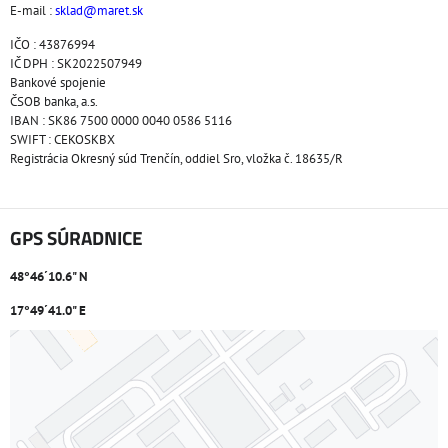
E-mail :
sklad@maret.sk
IČO : 43876994
IČ DPH : SK2022507949
Bankové spojenie
ČSOB banka, a.s.
IBAN : SK86 7500 0000 0040 0586 5116
SWIFT : CEKOSKBX
Registrácia Okresný súd Trenčín, oddiel Sro, vložka č. 18635/R
GPS SÚRADNICE
48°46´10.6" N
17°49´41.0" E
Externý obsah je blokovaný Voľbami súkromia