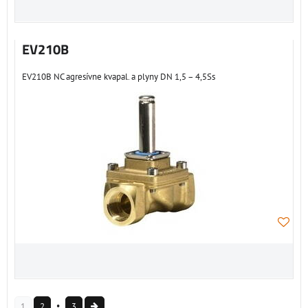
EV210B
EV210B NC agresívne kvapal. a plyny DN 1,5 – 4,5Ss
1
2
3