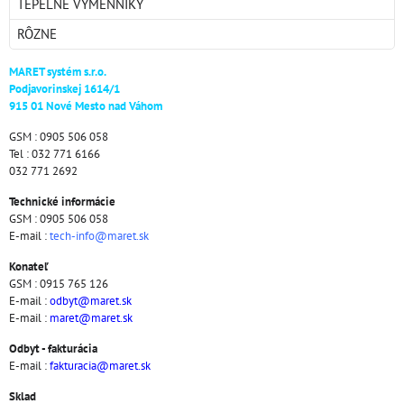
TEPELNÉ VÝMENNÍKY
RÔZNE
MARET systém s.r.o.
Podjavorinskej 1614/1
915 01 Nové Mesto nad Váhom
GSM : 0905 506 058
Tel : 032 771 6166
032 771 2692
Technické informácie
GSM : 0905 506 058
E-mail :
tech-info@maret.sk
Konateľ
GSM : 0915 765 126
E-mail :
odbyt@maret.sk
E-mail :
maret@maret.sk
Odbyt - fakturácia
E-mail :
fakturacia@maret.sk
Sklad