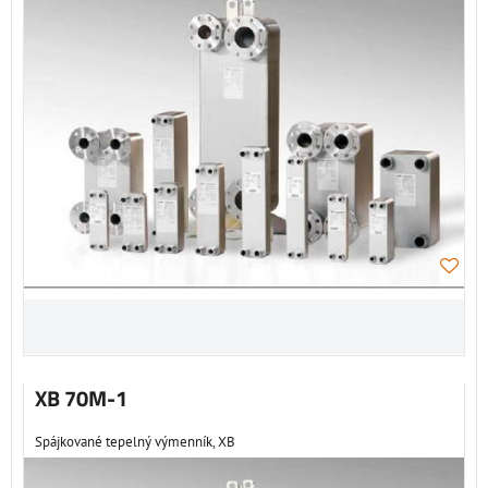
XB 70M-1
Spájkované tepelný výmenník, XB