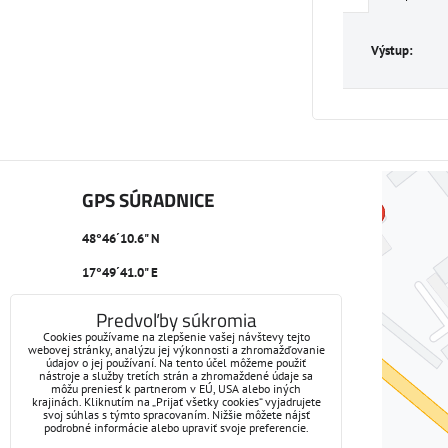
Výstup:
GPS SÚRADNICE
48°46´10.6" N
17°49´41.0" E
Predvoľby súkromia
Cookies používame na zlepšenie vašej návštevy tejto
webovej stránky, analýzu jej výkonnosti a zhromažďovanie
údajov o jej používaní. Na tento účel môžeme použiť
nástroje a služby tretích strán a zhromaždené údaje sa
môžu preniesť k partnerom v EÚ, USA alebo iných
krajinách. Kliknutím na „Prijať všetky cookies“ vyjadrujete
svoj súhlas s týmto spracovaním. Nižšie môžete nájsť
podrobné informácie alebo upraviť svoje preferencie.