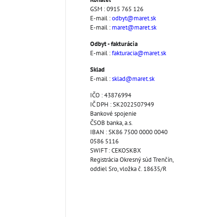
GSM : 0915 765 126
E-mail :
odbyt@maret.sk
E-mail :
maret@maret.sk
Odbyt - fakturácia
E-mail :
fakturacia@maret.sk
Sklad
E-mail :
sklad@maret.sk
IČO : 43876994
IČ DPH : SK2022507949
Bankové spojenie
ČSOB banka, a.s.
IBAN : SK86 7500 0000 0040
0586 5116
SWIFT : CEKOSKBX
Registrácia Okresný súd Trenčín,
oddiel Sro, vložka č. 18635/R