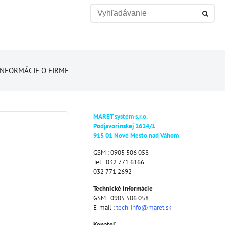
INFORMÁCIE O FIRME
MARET systém s.r.o.
Podjavorinskej 1614/1
915 01 Nové Mesto nad Váhom
GSM : 0905 506 058
Tel : 032 771 6166
032 771 2692
Technické informácie
GSM : 0905 506 058
E-mail :
tech-info@maret.sk
Konateľ