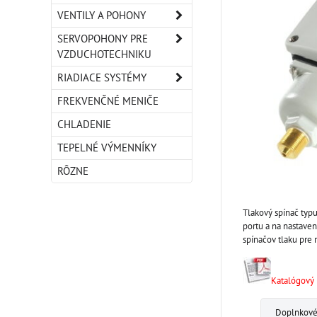
VENTILY A POHONY
SERVOPOHONY PRE
VZDUCHOTECHNIKU
RIADIACE SYSTÉMY
FREKVENČNÉ MENIČE
CHLADENIE
TEPELNÉ VÝMENNÍKY
RÔZNE
Tlakový spínač typu
portu a na nastaven
spínačov tlaku pre 
Katalógový l
Doplnkové