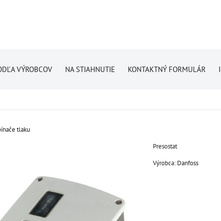
ODĽA VÝROBCOV
NA STIAHNUTIE
KONTAKTNÝ FORMULÁR
ínače tlaku
Presostat
Výrobca:
Danfoss