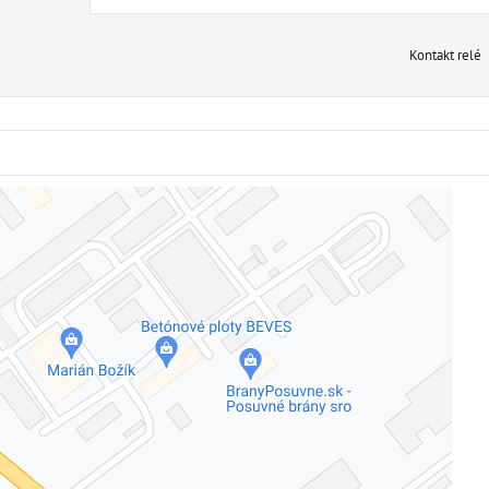
Kontakt relé
Externý obsah je blokovaný Voľbami súkromia
Prajete si načítať externý obsah?
Povoliť tentokrát
Povoliť a zapamätať - súhlas s druhom cookie: Funkčné
Otvoriť obsah v novom okne