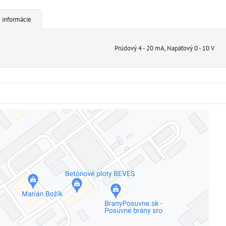
 informácie
Prúdový 4 - 20 mA, Napäťový 0 - 10 V
Externý obsah je blokovaný Voľbami súkromia
Prajete si načítať externý obsah?
Povoliť tentokrát
Povoliť a zapamätať - súhlas s druhom cookie: Funkčné