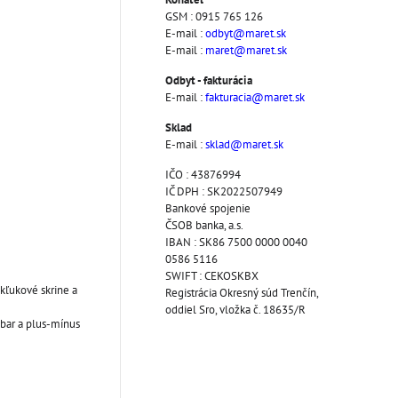
GSM : 0915 765 126
E-mail :
odbyt@maret.sk
E-mail :
maret@maret.sk
Odbyt - fakturácia
E-mail :
fakturacia@maret.sk
Sklad
E-mail :
sklad@maret.sk
IČO : 43876994
IČ DPH : SK2022507949
Bankové spojenie
ČSOB banka, a.s.
IBAN : SK86 7500 0000 0040
0586 5116
SWIFT : CEKOSKBX
kľukové skrine a
Registrácia Okresný súd Trenčín,
oddiel Sro, vložka č. 18635/R
bar a plus-mínus