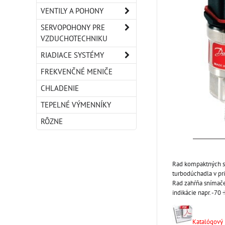
VENTILY A POHONY
SERVOPOHONY PRE
VZDUCHOTECHNIKU
RIADIACE SYSTÉMY
FREKVENČNÉ MENIČE
CHLADENIE
TEPELNÉ VÝMENNÍKY
RÔZNE
Rad kompaktných sn
turbodúchadla v pr
Rad zahŕňa snímače
indikácie napr. -70
Katalógový l