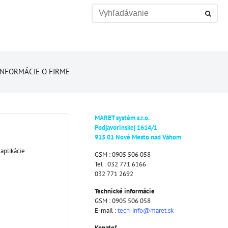
INFORMÁCIE O FIRME
MARET systém s.r.o.
Podjavorinskej 1614/1
915 01 Nové Mesto nad Váhom
aplikácie
GSM : 0905 506 058
Tel : 032 771 6166
032 771 2692
Technické informácie
GSM : 0905 506 058
E-mail :
tech-info@maret.sk
Konateľ