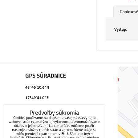
Doplnkové
Výstup:
GPS SÚRADNICE
48°46´10.6" N
17°49´41.0" E
Predvoľby súkromia
Cookies používame na zlepšenie vašej návštevy tejto
webovej stránky, analýzu jej výkonnosti a zhromažďovanie
údajov o jej používaní. Na tento účel môžeme použiť
nástroje a služby tretích strán a zhromaždené údaje sa
môžu preniesť k partnerom v EÚ, USA alebo iných
krajinách. Kliknutím na „Prijať všetky cookies“ vyjadrujete