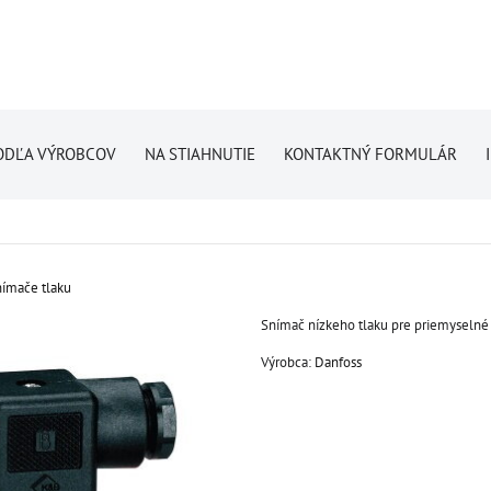
ODĽA VÝROBCOV
NA STIAHNUTIE
KONTAKTNÝ FORMULÁR
ímače tlaku
Snímač nízkeho tlaku pre priemyselné 
Výrobca:
Danfoss