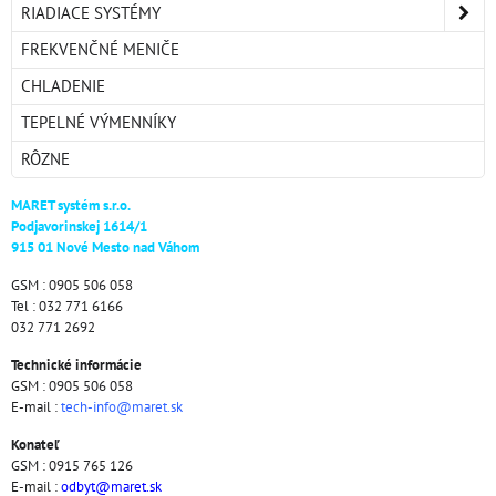
RIADIACE SYSTÉMY
FREKVENČNÉ MENIČE
CHLADENIE
TEPELNÉ VÝMENNÍKY
RÔZNE
MARET systém s.r.o.
Podjavorinskej 1614/1
915 01 Nové Mesto nad Váhom
GSM : 0905 506 058
Tel : 032 771 6166
032 771 2692
Technické informácie
GSM : 0905 506 058
E-mail :
tech-info@maret.sk
Konateľ
GSM : 0915 765 126
E-mail :
odbyt@maret.sk