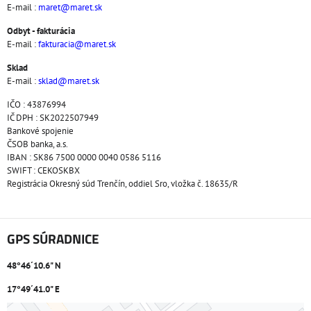
E-mail :
maret@maret.sk
Odbyt - fakturácia
E-mail :
fakturacia@maret.sk
Sklad
E-mail :
sklad@maret.sk
IČO : 43876994
IČ DPH : SK2022507949
Bankové spojenie
ČSOB banka, a.s.
IBAN : SK86 7500 0000 0040 0586 5116
SWIFT : CEKOSKBX
Registrácia Okresný súd Trenčín, oddiel Sro, vložka č. 18635/R
GPS SÚRADNICE
48°46´10.6" N
17°49´41.0" E