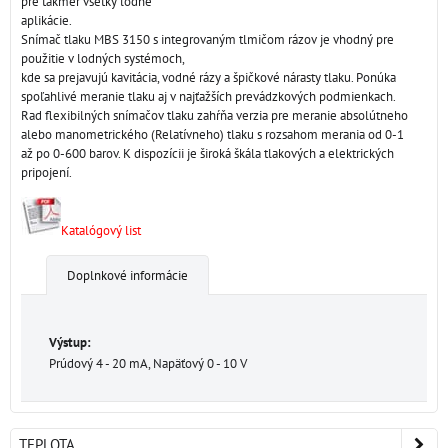
pre takmer všetky lodné
aplikácie.
Snímač tlaku MBS 3150 s integrovaným tlmičom rázov je vhodný pre
použitie v lodných systémoch,
kde sa prejavujú kavitácia, vodné rázy a špičkové nárasty tlaku. Ponúka
spoľahlivé meranie tlaku aj v najťažších prevádzkových podmienkach.
Rad flexibilných snímačov tlaku zahŕňa verzia pre meranie absolútneho
alebo manometrického (Relatívneho) tlaku s rozsahom merania od 0-1
až po 0-600 barov. K dispozícii je široká škála tlakových a elektrických
pripojení.
Katalógový list
Doplnkové informácie
Výstup:
Prúdový 4 - 20 mA, Napäťový 0 - 10 V
TEPLOTA