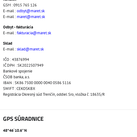
GSM : 0915 765 126
E-mail :
odbyt@maret.sk
E-mail :
maret@maret.sk
Odbyt - fakturácia
E-mail :
fakturacia@maret.sk
Sklad
E-mail :
sklad@maret.sk
IČO : 43876994
IČ DPH : SK2022507949
Bankové spojenie
ČSOB banka, a.s.
IBAN : SK86 7500 0000 0040 0586 5116
SWIFT : CEKOSKBX
Registrácia Okresný súd Trenčín, oddiel Sro, vložka č. 18635/R
GPS SÚRADNICE
48°46´10.6" N