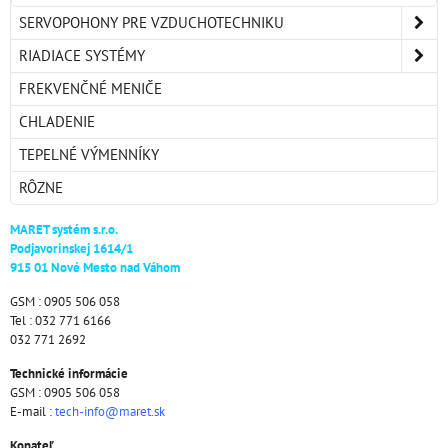
SERVOPOHONY PRE VZDUCHOTECHNIKU
RIADIACE SYSTÉMY
FREKVENČNÉ MENIČE
CHLADENIE
TEPELNÉ VÝMENNÍKY
RÔZNE
MARET systém s.r.o.
Podjavorinskej 1614/1
915 01 Nové Mesto nad Váhom
GSM : 0905 506 058
Tel : 032 771 6166
032 771 2692
Technické informácie
GSM : 0905 506 058
E-mail :
tech-info@maret.sk
Konateľ