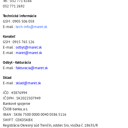
Tel : 032 771 6166
032 771 2692
Technické informácie
GSM : 0905 506 058
E-mail :
tech-info@maret.sk
Konateľ
GSM : 0915 765 126
E-mail :
odbyt@maret.sk
E-mail :
maret@maret.sk
Odbyt - fakturácia
E-mail :
fakturacia@maret.sk
Sklad
E-mail :
sklad@maret.sk
IČO : 43876994
IČ DPH : SK2022507949
Bankové spojenie
ČSOB banka, a.s.
IBAN : SK86 7500 0000 0040 0586 5116
SWIFT : CEKOSKBX
Registrácia Okresný súd Trenčín, oddiel Sro, vložka č. 18635/R