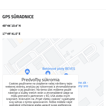
GPS SÚRADNICE
48°46´10.6" N
17°49´41.0" E
Externý obsah je blokovaný Voľbami súkromia
Prajete si načítať externý obsah?
Povoliť tentokrát
Predvoľby súkromia
Cookies používame na zlepšenie vašej návštevy tejto
webovej stránky, analýzu jej výkonnosti a zhromažďovanie
Povoliť a zapamätať - súhlas s druhom cookie: Funkčné
údajov o jej používaní. Na tento účel môžeme použiť
nástroje a služby tretích strán a zhromaždené údaje sa
môžu preniesť k partnerom v EÚ, USA alebo iných
Otvoriť obsah v novom okne
krajinách. Kliknutím na „Prijať všetky cookies“ vyjadrujete
svoj súhlas s týmto spracovaním. Nižšie môžete nájsť
podrobné informácie alebo upraviť svoje preferencie.