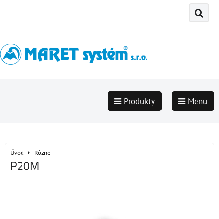
Produkty
Menu
Úvod
Rôzne
P20M