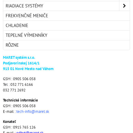
RIADIACE SYSTÉMY
FREKVENČNÉ MENIČE
CHLADENIE
TEPELNÉ VÝMENNÍKY
RÔZNE
MARET systém s.r.o.
Podjavorinskej 1614/1
915 01 Nové Mesto nad Váhom
GSM : 0905 506 058
Tel : 032 771 6166
032 771 2692
Technické informácie
GSM : 0905 506 058
E-mail :
tech-info@maret.sk
Konateľ
GSM : 0915 765 126
E-mail :
odbyt@maret.sk