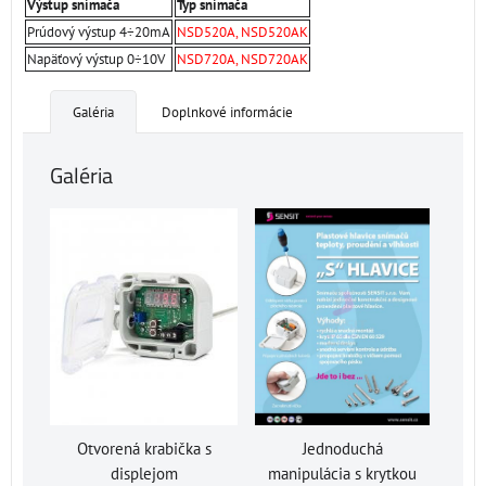
Výstup snímača
Typ snímača
Prúdový výstup 4÷20mA
NSD520A, NSD520AK
Napäťový výstup 0÷10V
NSD720A, NSD720AK
Galéria
Doplnkové informácie
Galéria
Otvorená krabička s
Jednoduchá
displejom
manipulácia s krytkou