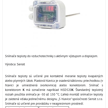
Snímače teploty do vzduchotechniky s aktívnym výstupom a displejom.
Výrobca:
Sensit
Snímače teploty sú určené pre kontaktné meranie teploty kvapalných
alebo plynných látok. Plastová hlavica je osadená káblovou priechodkou (v
hlavici je umiestnená svorkovnica) alebo konektorom. Snímač s
konektorom
K
má označenie napríklad NSD520
K
. Štandardný teplotný
rozsah použitia snímača je -50 až 150 °C. Ľahká montáž snímačov teploty
je zaistená vďaka jedinečnému designu „S hlavice" spoločnosti Sensit s.r.o.
Snímače sú určené pre provádzku v neagresivnom prostredí.