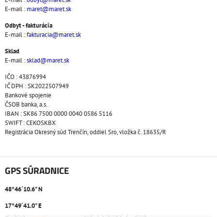
E-mail :
maret@maret.sk
Odbyt - fakturácia
E-mail :
fakturacia@maret.sk
Sklad
E-mail :
sklad@maret.sk
IČO : 43876994
IČ DPH : SK2022507949
Bankové spojenie
ČSOB banka, a.s.
IBAN : SK86 7500 0000 0040 0586 5116
SWIFT : CEKOSKBX
Registrácia Okresný súd Trenčín, oddiel Sro, vložka č. 18635/R
GPS SÚRADNICE
48°46´10.6" N
17°49´41.0" E