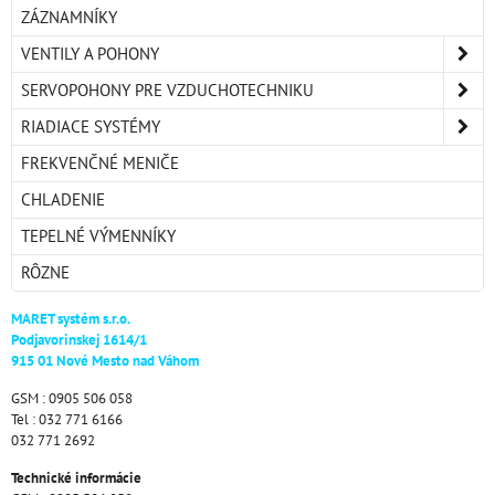
ZÁZNAMNÍKY
VENTILY A POHONY
SERVOPOHONY PRE VZDUCHOTECHNIKU
RIADIACE SYSTÉMY
FREKVENČNÉ MENIČE
CHLADENIE
TEPELNÉ VÝMENNÍKY
RÔZNE
MARET systém s.r.o.
Podjavorinskej 1614/1
915 01 Nové Mesto nad Váhom
GSM : 0905 506 058
Tel : 032 771 6166
032 771 2692
Technické informácie