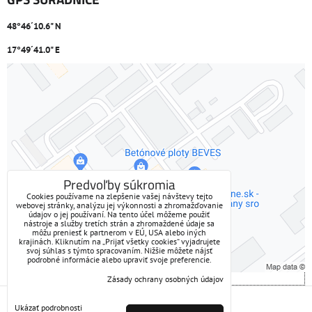
48°46´10.6" N
17°49´41.0" E
Externý obsah je blokovaný Voľbami súkromia
Prajete si načítať externý obsah?
Povoliť tentokrát
Predvoľby súkromia
Cookies používame na zlepšenie vašej návštevy tejto
webovej stránky, analýzu jej výkonnosti a zhromažďovanie
Povoliť a zapamätať - súhlas s druhom cookie: Funkčné
údajov o jej používaní. Na tento účel môžeme použiť
nástroje a služby tretích strán a zhromaždené údaje sa
môžu preniesť k partnerom v EÚ, USA alebo iných
Otvoriť obsah v novom okne
krajinách. Kliknutím na „Prijať všetky cookies“ vyjadrujete
svoj súhlas s týmto spracovaním. Nižšie môžete nájsť
podrobné informácie alebo upraviť svoje preferencie.
Zásady ochrany osobných údajov
Predvoľby súkromia
Zásady ochrany osobných údajov
Ukázať podrobnosti