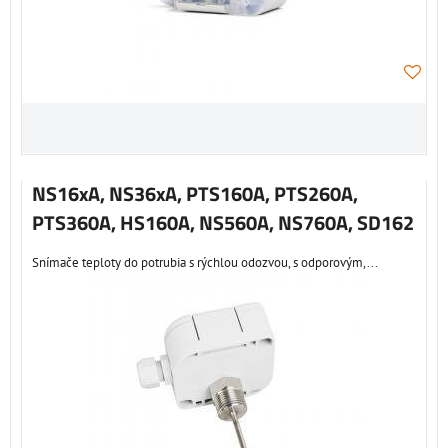
NS16xA, NS36xA, PTS160A, PTS260A,
PTS360A, HS160A, NS560A, NS760A, SD162
Snímače teploty do potrubia s rýchlou odozvou, s odporovým,...