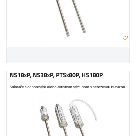
NS18xP, NS38xP, PTSx80P, HS180P
Snímače s odporovým alebo aktívnym výstupom s nerezovou hlavicou.