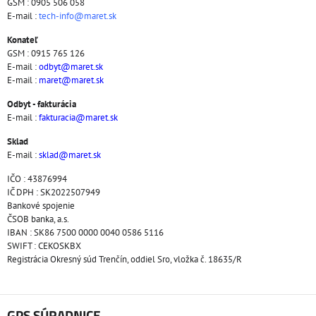
GSM : 0905 506 058
E-mail :
tech-info@maret.sk
Konateľ
GSM : 0915 765 126
E-mail :
odbyt@maret.sk
E-mail :
maret@maret.sk
Odbyt - fakturácia
E-mail :
fakturacia@maret.sk
Sklad
E-mail :
sklad@maret.sk
IČO : 43876994
IČ DPH : SK2022507949
Bankové spojenie
ČSOB banka, a.s.
IBAN : SK86 7500 0000 0040 0586 5116
SWIFT : CEKOSKBX
Registrácia Okresný súd Trenčín, oddiel Sro, vložka č. 18635/R
GPS SÚRADNICE