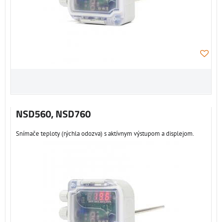
NSD560, NSD760
Snímače teploty (rýchla odozva) s aktívnym výstupom a displejom.