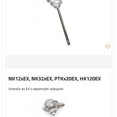
NK12xEX, NK32xEX, PTKx20EX, HK120EX
Snímače do EX s odporovým výstupom.