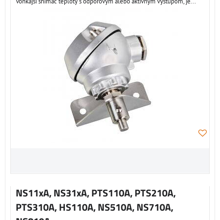
Vonkajší snímač teploty s odporovým alebo aktívnym výstupom, je...
NS11xA, NS31xA, PTS110A, PTS210A,
PTS310A, HS110A, NS510A, NS710A,