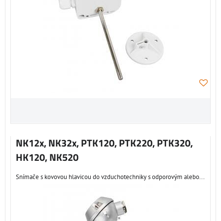
NK12x, NK32x, PTK120, PTK220, PTK320,
HK120, NK520
Snímače s kovovou hlavicou do vzduchotechniky s odporovým alebo...