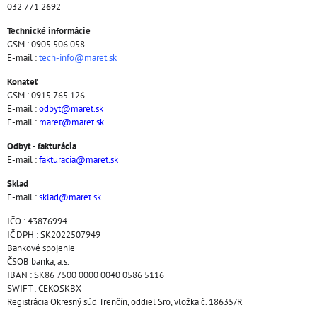
032 771 2692
Technické informácie
GSM : 0905 506 058
E-mail :
tech-info@maret.sk
Konateľ
GSM : 0915 765 126
E-mail :
odbyt@maret.sk
E-mail :
maret@maret.sk
Odbyt - fakturácia
E-mail :
fakturacia@maret.sk
Sklad
E-mail :
sklad@maret.sk
IČO : 43876994
IČ DPH : SK2022507949
Bankové spojenie
ČSOB banka, a.s.
IBAN : SK86 7500 0000 0040 0586 5116
SWIFT : CEKOSKBX
Registrácia Okresný súd Trenčín, oddiel Sro, vložka č. 18635/R