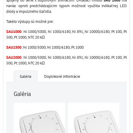
spojený do série s odporovým snímačom. Ovládací modul
SAU 2000
má
naviac oproti predchádzajúcim typom možnosť využitia indikačnej LED
diódy a impulzného tlačidla.
Takéto výstupy sú možné pre:
SAU1000
:
Ni 1000/5000, Ni 1000/6180, Ni 891, Ni 10000/6180, Pt 100, Pt
500, Pt 1000, NTC 20 kΩ
SAU1500
:
Ni 1000/5000, Ni 1000/6180, Pt 1000
SAU2000
:
Ni 1000/5000, Ni 1000/6180, Ni 891, Ni 10000/6180, Pt 100, Pt
500, Pt 1000, NTC 20 kΩ
Galéria
Doplnkové informácie
Galéria