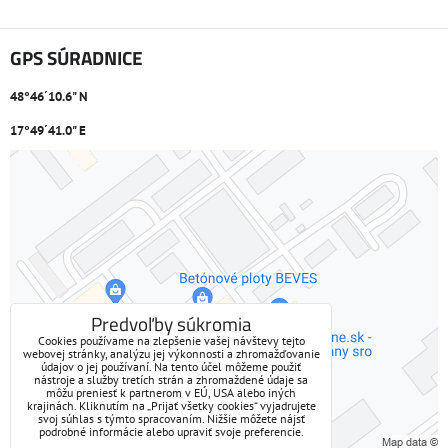
GPS SÚRADNICE
48°46´10.6" N
17°49´41.0" E
Externý obsah je blokovaný Voľbami súkromia
Prajete si načítať externý obsah?
Povoliť tentokrát
Predvoľby súkromia
Cookies používame na zlepšenie vašej návštevy tejto
webovej stránky, analýzu jej výkonnosti a zhromažďovanie
Povoliť a zapamätať - súhlas s druhom cookie: Funkčné
údajov o jej používaní. Na tento účel môžeme použiť
nástroje a služby tretích strán a zhromaždené údaje sa
môžu preniesť k partnerom v EÚ, USA alebo iných
Otvoriť obsah v novom okne
krajinách. Kliknutím na „Prijať všetky cookies“ vyjadrujete
svoj súhlas s týmto spracovaním. Nižšie môžete nájsť
podrobné informácie alebo upraviť svoje preferencie.