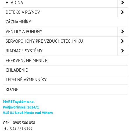
HLADINA
DETEKCIA PLYNOV
ZÁZNAMNÍKY
VENTILY A POHONY
SERVOPOHONY PRE VZDUCHOTECHNIKU
RIADIACE SYSTÉMY
FREKVENČNÉ MENIČE
CHLADENIE
TEPELNÉ VÝMENNÍKY
RÔZNE
MARET systém s.r.o.
Podjavorinskej 1614/1
915 01 Nové Mesto nad Váhom
GSM : 0905 506 058
Tel : 032 771 6166