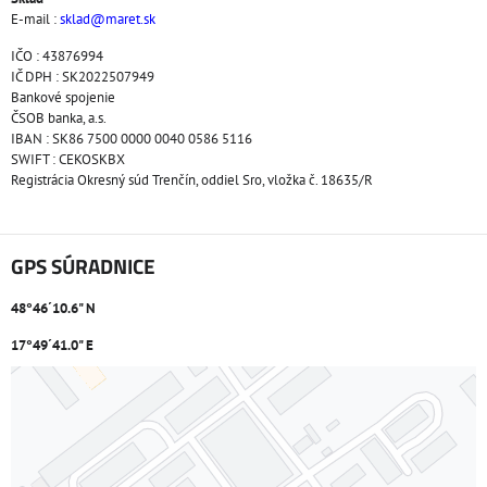
E-mail :
sklad@maret.sk
IČO : 43876994
IČ DPH : SK2022507949
Bankové spojenie
ČSOB banka, a.s.
IBAN : SK86 7500 0000 0040 0586 5116
SWIFT : CEKOSKBX
Registrácia Okresný súd Trenčín, oddiel Sro, vložka č. 18635/R
GPS SÚRADNICE
48°46´10.6" N
17°49´41.0" E
Externý obsah je blokovaný Voľbami súkromia