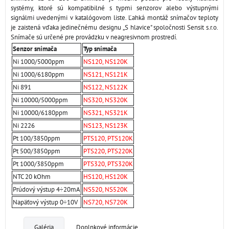
systémy, ktoré sú kompatibilné s typmi senzorov alebo výstupnými
signálmi uvedenými v katalógovom liste. Ľahká montáž snímačov teploty
je zaistená vďaka jedinečnému designu „S hlavice" spoločnosti Sensit s.r.o.
Snímače sú určené pre provádzku v neagresivnom prostredí.
Senzor snímača
Typ snímača
Ni 1000/5000ppm
NS120, NS120K
Ni 1000/6180ppm
NS121, NS121K
Ni 891
NS122, NS122K
Ni 10000/5000ppm
NS320, NS320K
Ni 10000/6180ppm
NS321, NS321K
Ni 2226
NS123, NS123K
Pt 100/3850ppm
PTS120, PTS120K
Pt 500/3850ppm
PTS220, PTS220K
Pt 1000/3850ppm
PTS320, PTS320K
NTC 20 kOhm
HS120, HS120K
Prúdový výstup 4÷20mA
NS520, NS520K
Napäťový výstup 0÷10V
NS720, NS720K
Galéria
Doplnkové informácie