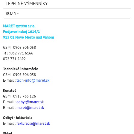
TEPELNÉ VÝMENNÍKY
RÔZNE
MARET systém s.r.o.
Podjavorinskej 1614/1
915 01 Nové Mesto nad Váhom
GSM : 0905 506 058
Tel : 032 771 6166
032 771 2692
Technické informácie
GSM : 0905 506 058
E-mail :
tech-info@maret.sk
Konateľ
GSM : 0915 765 126
E-mail :
odbyt@maret.sk
E-mail :
maret@maret.sk
Odbyt - fakturácia
E-mail :
fakturacia@maret.sk
Sklad