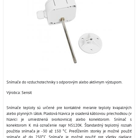
Snímače do vzduchotechniky s odporovým alebo aktívnym výstupom.
Výrobca:
Sensit
Snímače teploty sú určené pre kontaktné meranie teploty kvapalných
alebo plynných látok. Plastová hlavica je osadená káblovou priechodkou (v
hlavici je umiestnená svorkovnica) alebo konektorom. Snímač s
konektorom K má označenie napr NS120K. Štandardný teplotný rozsah
použitia snímača je -30 až 150 °C. Predĺžením stonky je možné použiť
snímače až do 250°C. Snímače je možné použiť pre všetky riadiace