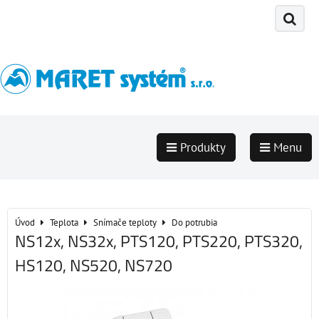
Produkty
Menu
Úvod
Teplota
Snímače teploty
Do potrubia
NS12x, NS32x, PTS120, PTS220, PTS320,
HS120, NS520, NS720