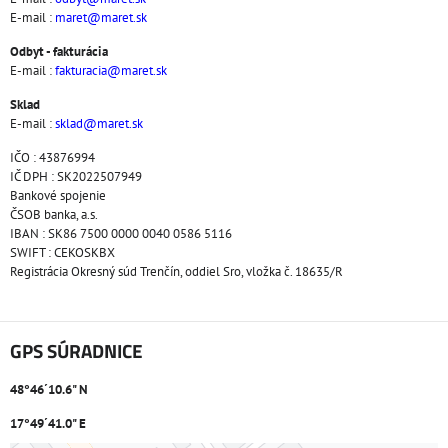
E-mail :
maret@maret.sk
Odbyt - fakturácia
E-mail :
fakturacia@maret.sk
Sklad
E-mail :
sklad@maret.sk
IČO : 43876994
IČ DPH : SK2022507949
Bankové spojenie
ČSOB banka, a.s.
IBAN : SK86 7500 0000 0040 0586 5116
SWIFT : CEKOSKBX
Registrácia Okresný súd Trenčín, oddiel Sro, vložka č. 18635/R
GPS SÚRADNICE
48°46´10.6" N
17°49´41.0" E