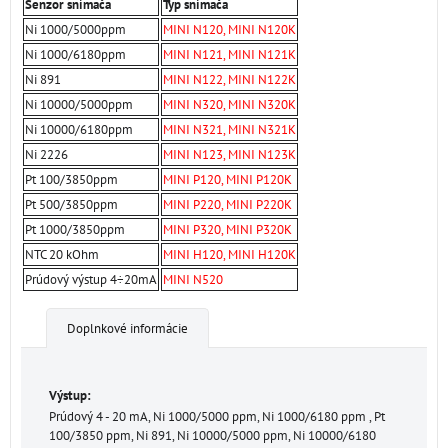
Senzor snímača
Typ snímača
Ni 1000/5000ppm
MINI N120, MINI N120K
Ni 1000/6180ppm
MINI N121, MINI N121K
Ni 891
MINI N122, MINI N122K
Ni 10000/5000ppm
MINI N320, MINI N320K
Ni 10000/6180ppm
MINI N321, MINI N321K
Ni 2226
MINI N123, MINI N123K
Pt 100/3850ppm
MINI P120, MINI P120K
Pt 500/3850ppm
MINI P220, MINI P220K
Pt 1000/3850ppm
MINI P320, MINI P320K
NTC 20 kOhm
MINI H120, MINI H120K
Prúdový výstup 4÷20mA
MINI N520
Doplnkové informácie
Výstup:
Prúdový 4 - 20 mA, Ni 1000/5000 ppm, Ni 1000/6180 ppm , Pt
100/3850 ppm, Ni 891, Ni 10000/5000 ppm, Ni 10000/6180