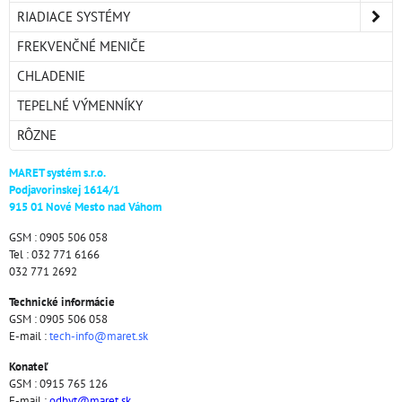
RIADIACE SYSTÉMY
FREKVENČNÉ MENIČE
CHLADENIE
TEPELNÉ VÝMENNÍKY
RÔZNE
MARET systém s.r.o.
Podjavorinskej 1614/1
915 01 Nové Mesto nad Váhom
GSM : 0905 506 058
Tel : 032 771 6166
032 771 2692
Technické informácie
GSM : 0905 506 058
E-mail :
tech-info@maret.sk
Konateľ
GSM : 0915 765 126
E-mail :
odbyt@maret.sk