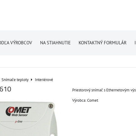
ODĽA VÝROBCOV
NA STIAHNUTIE
KONTAKTNÝ FORMULÁR
Snímače teploty
Interiérové
8610
Priestorový snímač s Ethernetovým vý
Výrobca:
Comet