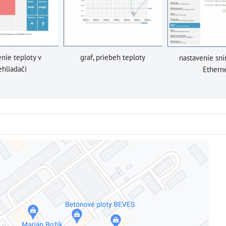
nie teploty v
graf, priebeh teploty
nastavenie sn
ehliadači
Ethern
Externý obsah je blokovaný Voľbami súkromia
Prajete si načítať externý obsah?
Povoliť tentokrát