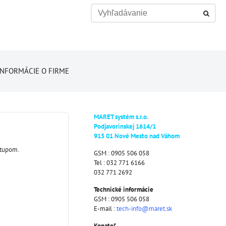
INFORMÁCIE O FIRME
MARET systém s.r.o.
Podjavorinskej 1614/1
915 01 Nové Mesto nad Váhom
stupom.
GSM : 0905 506 058
Tel : 032 771 6166
032 771 2692
Technické informácie
GSM : 0905 506 058
E-mail :
tech-info@maret.sk
Konateľ