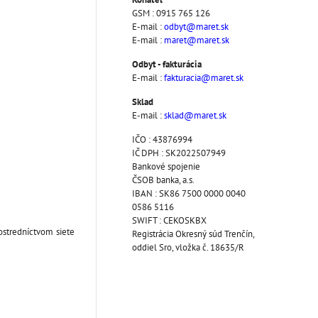
GSM : 0915 765 126
E-mail :
odbyt@maret.sk
E-mail :
maret@maret.sk
Odbyt - fakturácia
E-mail :
fakturacia@maret.sk
Sklad
E-mail :
sklad@maret.sk
IČO : 43876994
IČ DPH : SK2022507949
Bankové spojenie
ČSOB banka, a.s.
IBAN : SK86 7500 0000 0040
0586 5116
SWIFT : CEKOSKBX
ostredníctvom siete
Registrácia Okresný súd Trenčín,
oddiel Sro, vložka č. 18635/R