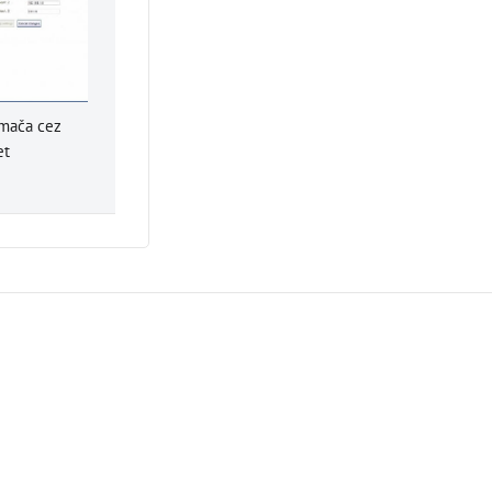
ímača cez
et