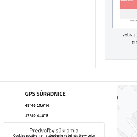
zobraze
pr
GPS SÚRADNICE
48°46´10.6" N
17°49´41.0" E
Predvoľby súkromia
Cookies používame na zlepšenie vašej návštevy tejto