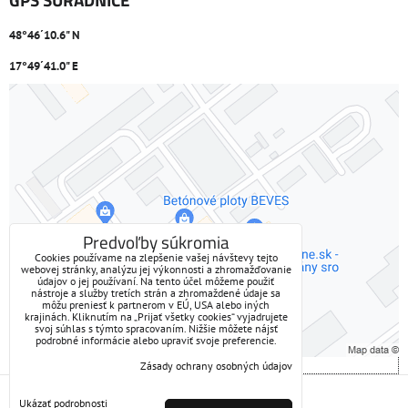
48°46´10.6" N
17°49´41.0" E
Externý obsah je blokovaný Voľbami súkromia
Prajete si načítať externý obsah?
Povoliť tentokrát
Predvoľby súkromia
Cookies používame na zlepšenie vašej návštevy tejto
webovej stránky, analýzu jej výkonnosti a zhromažďovanie
Povoliť a zapamätať - súhlas s druhom cookie: Funkčné
údajov o jej používaní. Na tento účel môžeme použiť
nástroje a služby tretích strán a zhromaždené údaje sa
môžu preniesť k partnerom v EÚ, USA alebo iných
Otvoriť obsah v novom okne
krajinách. Kliknutím na „Prijať všetky cookies“ vyjadrujete
svoj súhlas s týmto spracovaním. Nižšie môžete nájsť
podrobné informácie alebo upraviť svoje preferencie.
Zásady ochrany osobných údajov
Predvoľby súkromia
Zásady ochrany osobných údajov
Ukázať podrobnosti