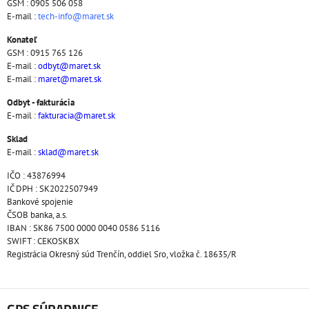
GSM : 0905 506 058
E-mail :
tech-info@maret.sk
Konateľ
GSM : 0915 765 126
E-mail :
odbyt@maret.sk
E-mail :
maret@maret.sk
Odbyt - fakturácia
E-mail :
fakturacia@maret.sk
Sklad
E-mail :
sklad@maret.sk
IČO : 43876994
IČ DPH : SK2022507949
Bankové spojenie
ČSOB banka, a.s.
IBAN : SK86 7500 0000 0040 0586 5116
SWIFT : CEKOSKBX
Registrácia Okresný súd Trenčín, oddiel Sro, vložka č. 18635/R
GPS SÚRADNICE