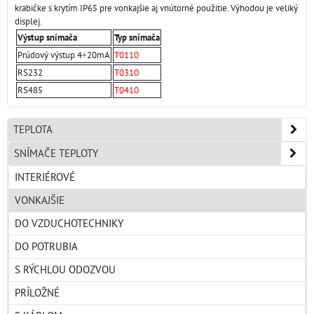
krabičke s krytím IP65 pre vonkajšie aj vnútorné použitie. Výhodou je veliký
displej.
Výstup snímača
Typ snímača
Prúdový výstup 4÷20mA
T0110
RS232
T0310
RS485
T0410
TEPLOTA
SNÍMAČE TEPLOTY
INTERIÉROVÉ
VONKAJŠIE
DO VZDUCHOTECHNIKY
DO POTRUBIA
S RÝCHLOU ODOZVOU
PRÍLOŽNÉ