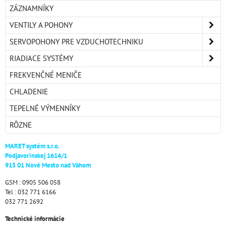
ZÁZNAMNÍKY
VENTILY A POHONY
SERVOPOHONY PRE VZDUCHOTECHNIKU
RIADIACE SYSTÉMY
FREKVENČNÉ MENIČE
CHLADENIE
TEPELNÉ VÝMENNÍKY
RÔZNE
MARET systém s.r.o.
Podjavorinskej 1614/1
915 01 Nové Mesto nad Váhom
GSM : 0905 506 058
Tel : 032 771 6166
032 771 2692
Technické informácie