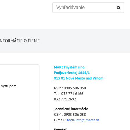
INFORMÁCIE O FIRME
MARET systém s.r.o.
Podjavorinskej 1614/1
915 01 Nové Mesto nad Váhom
m výstupom.
GSM : 0905 506 058
Tel : 032 771 6166
032 771 2692
Technické informácie
GSM : 0905 506 058
E-mail :
tech-info@maret.sk
Konateľ