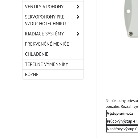
VENTILY A POHONY
SERVOPOHONY PRE
VZDUCHOTECHNIKU
RIADIACE SYSTÉMY
FREKVENČNÉ MENIČE
CHLADENIE
TEPELNÉ VÝMENNÍKY
RÔZNE
Nenákladný priestor
použitie. Rozsah vý
Výstup snímača
Prúdový výstup 4
Napäťový výstup 