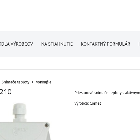
ODĽA VÝROBCOV
NA STIAHNUTIE
KONTAKTNÝ FORMULÁR
Snímače teploty
Vonkajšie
0210
Priestorové snímače teploty s aktívny
Výrobca:
Comet