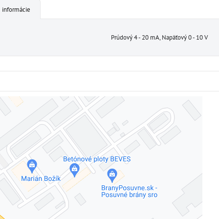
 informácie
Prúdový 4 - 20 mA, Napäťový 0 - 10 V
Externý obsah je blokovaný Voľbami súkromia
Prajete si načítať externý obsah?
Povoliť tentokrát
Povoliť a zapamätať - súhlas s druhom cookie: Funkčné