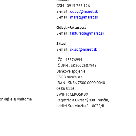
GSM : 0915 765 126
E-mail :
odbyt@maret.sk
E-mail :
maret@maret.sk
Odbyt - fakturácia
E-mail :
fakturacia@maret.sk
Sklad
E-mail :
sklad@maret.sk
IČO : 43876994
IČ DPH : SK2022507949
Bankové spojenie
ČSOB banka, a.s.
IBAN : SK86 7500 0000 0040
0586 5116
SWIFT : CEKOSKBX
onkajšie aj vnútorné
Registrácia Okresný súd Trenčín,
oddiel Sro, vložka č. 18635/R