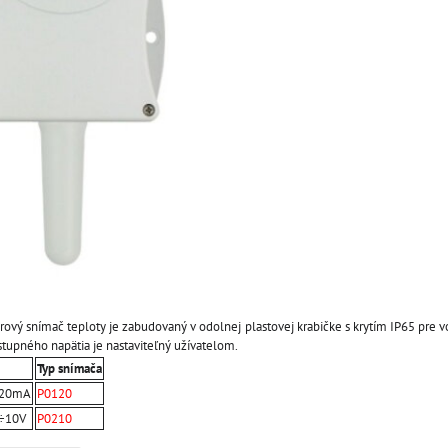
ový snímač teploty je zabudovaný v odolnej plastovej krabičke s krytím IP65 pre v
stupného napätia je nastaviteľný užívatelom.
Typ snímača
÷20mA
P0120
0÷10V
P0210