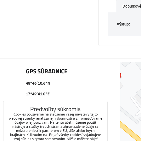
Doplnkové
Výstup:
GPS SÚRADNICE
48°46´10.6" N
17°49´41.0" E
Predvoľby súkromia
Cookies používame na zlepšenie vašej návštevy tejto
webovej stránky, analýzu jej výkonnosti a zhromažďovanie
údajov o jej používaní. Na tento účel môžeme použiť
nástroje a služby tretích strán a zhromaždené údaje sa
môžu preniesť k partnerom v EÚ, USA alebo iných
krajinách. Kliknutím na „Prijať všetky cookies“ vyjadrujete
svoj súhlas s týmto spracovaním. Nižšie môžete nájsť