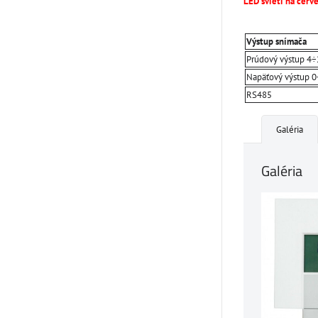
LED svieti na červ
Výstup snímača
Prúdový výstup 4
Napäťový výstup 
RS485
Galéria
Galéria