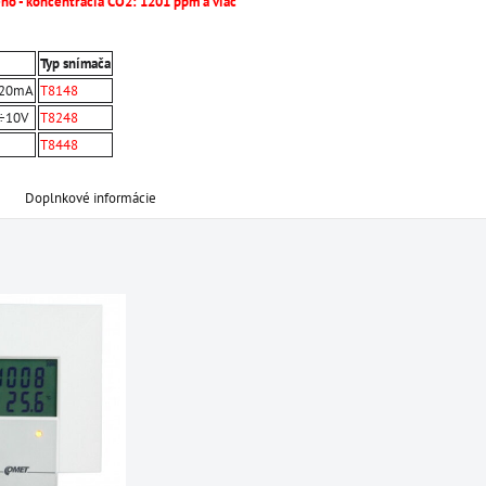
eno - koncentrácia CO2: 1201 ppm a viac
Typ snímača
÷20mA
T8148
0÷10V
T8248
T8448
Doplnkové informácie