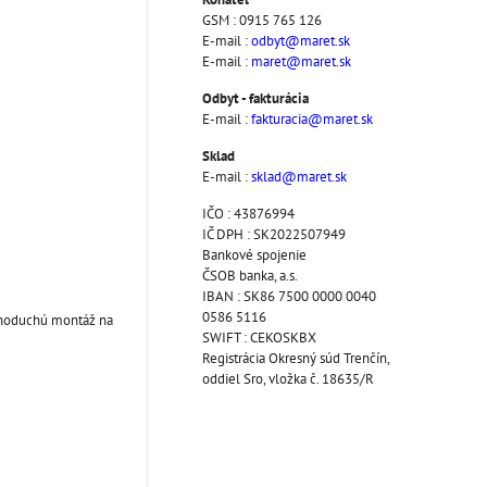
GSM : 0915 765 126
E-mail :
odbyt@maret.sk
E-mail :
maret@maret.sk
Odbyt - fakturácia
E-mail :
fakturacia@maret.sk
Sklad
E-mail :
sklad@maret.sk
IČO : 43876994
IČ DPH : SK2022507949
Bankové spojenie
ČSOB banka, a.s.
IBAN : SK86 7500 0000 0040
0586 5116
dnoduchú montáž na
SWIFT : CEKOSKBX
Registrácia Okresný súd Trenčín,
oddiel Sro, vložka č. 18635/R