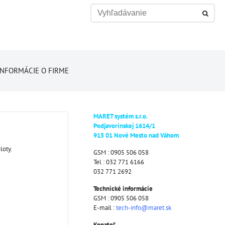
INFORMÁCIE O FIRME
MARET systém s.r.o.
Podjavorinskej 1614/1
915 01 Nové Mesto nad Váhom
loty.
GSM : 0905 506 058
Tel : 032 771 6166
032 771 2692
Technické informácie
GSM : 0905 506 058
E-mail :
tech-info@maret.sk
Konateľ