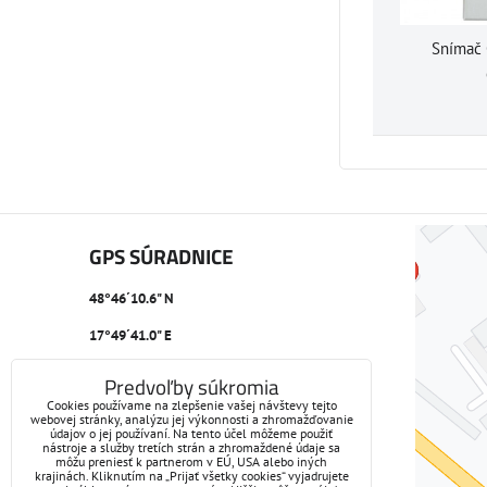
Snímač 
GPS SÚRADNICE
48°46´10.6" N
17°49´41.0" E
Predvoľby súkromia
Cookies používame na zlepšenie vašej návštevy tejto
webovej stránky, analýzu jej výkonnosti a zhromažďovanie
údajov o jej používaní. Na tento účel môžeme použiť
nástroje a služby tretích strán a zhromaždené údaje sa
môžu preniesť k partnerom v EÚ, USA alebo iných
krajinách. Kliknutím na „Prijať všetky cookies“ vyjadrujete