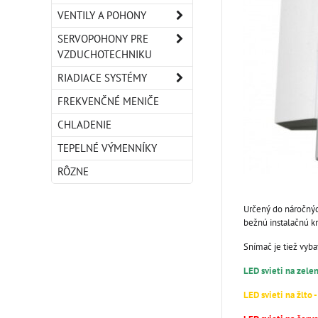
VENTILY A POHONY
SERVOPOHONY PRE
VZDUCHOTECHNIKU
RIADIACE SYSTÉMY
FREKVENČNÉ MENIČE
CHLADENIE
TEPELNÉ VÝMENNÍKY
RÔZNE
Určený do náročnýc
bežnú instalačnú k
Snímač je tiež vyb
LED svieti na zele
LED svieti na žlto