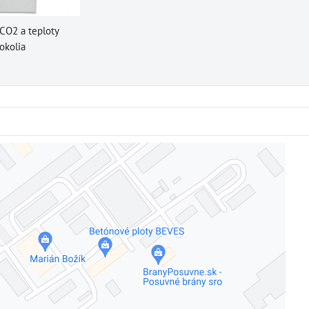
CO2 a teploty
okolia
Externý obsah je blokovaný Voľbami súkromia
Prajete si načítať externý obsah?
Povoliť tentokrát
Povoliť a zapamätať - súhlas s druhom cookie: Funkčné