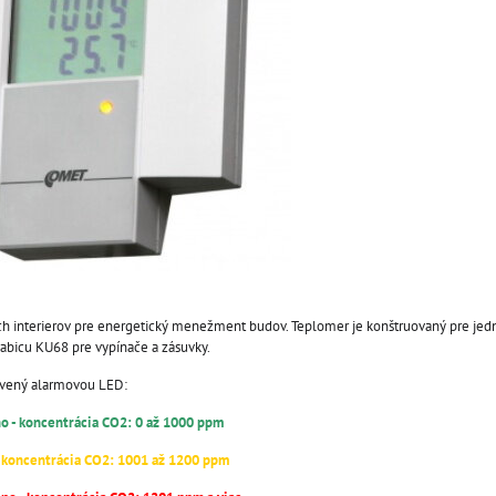
h interierov pre energetický menežment budov. Teplomer je konštruovaný pre je
rabicu KU68 pre vypínače a zásuvky.
avený alarmovou LED:
no - koncentrácia CO2: 0 až 1000 ppm
 - koncentrácia CO2: 1001 až 1200 ppm