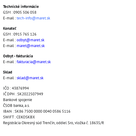
Technické informácie
GSM : 0905 506 058
E-mail :
tech-info@maret.sk
Konateľ
GSM : 0915 765 126
E-mail :
odbyt@maret.sk
E-mail :
maret@maret.sk
Odbyt - fakturácia
E-mail :
fakturacia@maret.sk
Sklad
E-mail :
sklad@maret.sk
IČO : 43876994
IČ DPH : SK2022507949
Bankové spojenie
ČSOB banka, a.s.
IBAN : SK86 7500 0000 0040 0586 5116
SWIFT : CEKOSKBX
Registrácia Okresný súd Trenčín, oddiel Sro, vložka č. 18635/R