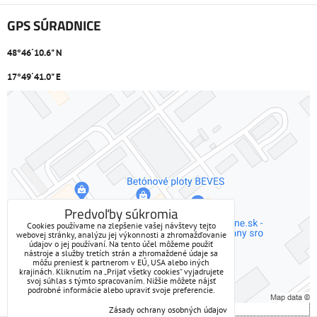
GPS SÚRADNICE
48°46´10.6" N
17°49´41.0" E
Externý obsah je blokovaný Voľbami súkromia
Prajete si načítať externý obsah?
Povoliť tentokrát
Predvoľby súkromia
Cookies používame na zlepšenie vašej návštevy tejto
webovej stránky, analýzu jej výkonnosti a zhromažďovanie
Povoliť a zapamätať - súhlas s druhom cookie: Funkčné
údajov o jej používaní. Na tento účel môžeme použiť
nástroje a služby tretích strán a zhromaždené údaje sa
môžu preniesť k partnerom v EÚ, USA alebo iných
Otvoriť obsah v novom okne
krajinách. Kliknutím na „Prijať všetky cookies“ vyjadrujete
svoj súhlas s týmto spracovaním. Nižšie môžete nájsť
podrobné informácie alebo upraviť svoje preferencie.
Zásady ochrany osobných údajov