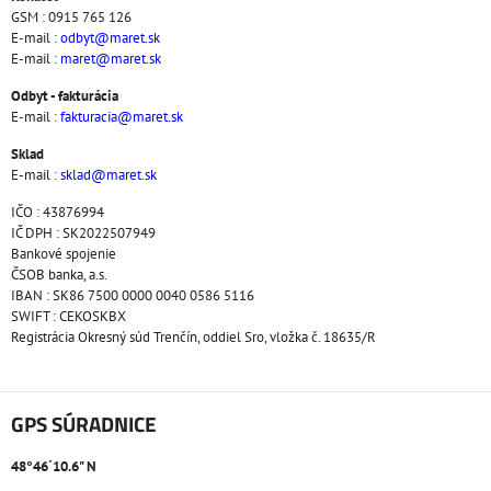
GSM : 0915 765 126
E-mail :
odbyt@maret.sk
E-mail :
maret@maret.sk
Odbyt - fakturácia
E-mail :
fakturacia@maret.sk
Sklad
E-mail :
sklad@maret.sk
IČO : 43876994
IČ DPH : SK2022507949
Bankové spojenie
ČSOB banka, a.s.
IBAN : SK86 7500 0000 0040 0586 5116
SWIFT : CEKOSKBX
Registrácia Okresný súd Trenčín, oddiel Sro, vložka č. 18635/R
GPS SÚRADNICE
48°46´10.6" N