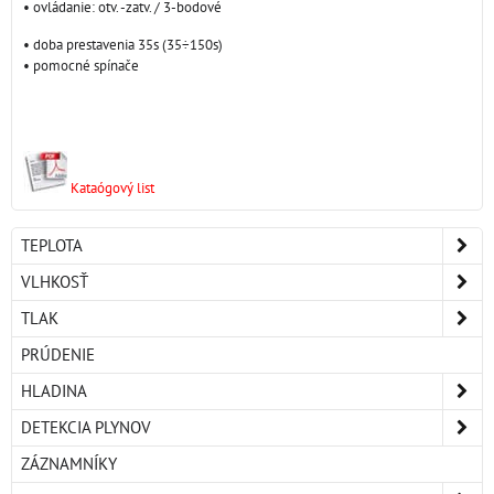
• ovládanie: otv. -zatv. / 3-bodové
• doba prestavenia 35s (35÷150s)
• pomocné spínače
Kataógový list
TEPLOTA
VLHKOSŤ
TLAK
PRÚDENIE
HLADINA
DETEKCIA PLYNOV
ZÁZNAMNÍKY