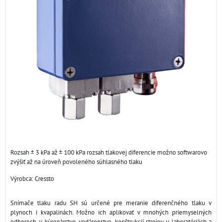
Rozsah ± 3 kPa až ± 100 kPa rozsah tlakovej diferencie možno softwarovo
zvýšiť až na úroveň povoleného súhlasného tlaku
Výrobca:
Cressto
Snímače tlaku radu SH sú určené pre meranie diferenčného tlaku v
plynoch i kvapalinách. Možno ich aplikovať v mnohých priemyselných
odboroch, v kúrenárstve, vodárenstve, konštrukcií strojov, v laboratóriách a