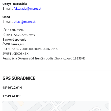
Odbyt - fakturácia
E-mail :
fakturacia@maret.sk
Sklad
E-mail :
sklad@maret.sk
IČO : 43876994
IČ DPH : SK2022507949
Bankové spojenie
ČSOB banka, a.s.
IBAN : SK86 7500 0000 0040 0586 5116
SWIFT : CEKOSKBX
Registrácia Okresný súd Trenčín, oddiel Sro, vložka č. 18635/R
GPS SÚRADNICE
48°46´10.6" N
17°49´41.0" E