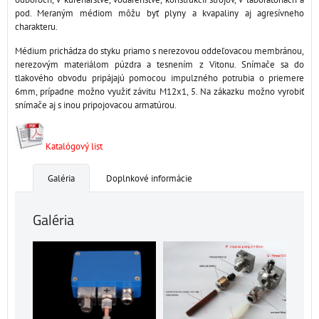
pod. Meraným médiom môžu byť plyny a kvapaliny aj agresívneho
charakteru.
Médium prichádza do styku priamo s nerezovou oddeľovacou membránou,
nerezovým materiálom púzdra a tesnením z Vitonu. Snímače sa do
tlakového obvodu pripájajú pomocou impulzného potrubia o priemere
6mm, prípadne možno využiť závitu M12x1, 5. Na zákazku možno vyrobiť
snímače aj s inou pripojovacou armatúrou.
Katalógový list
Galéria
Doplnkové informácie
Galéria