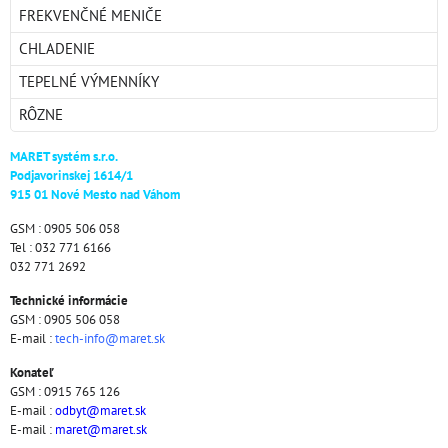
FREKVENČNÉ MENIČE
CHLADENIE
TEPELNÉ VÝMENNÍKY
RÔZNE
MARET systém s.r.o.
Podjavorinskej 1614/1
915 01 Nové Mesto nad Váhom
GSM : 0905 506 058
Tel : 032 771 6166
032 771 2692
Technické informácie
GSM : 0905 506 058
E-mail :
tech-info@maret.sk
Konateľ
GSM : 0915 765 126
E-mail :
odbyt@maret.sk
E-mail :
maret@maret.sk