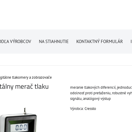
ODĽA VÝROBCOV
NA STIAHNUTIE
KONTAKTNÝ FORMULÁR
gitálne tlakomery a zobrazovače
tálny merač tlaku
meranie tlakových diferencií, jednodu
odolnosť proti preťaženiu, robustné vyh
signálu, analógový výstup
Výrobca:
Cressto