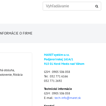
INFORMÁCIE O FIRME
MARET systém s.r.o.
Podjavorinskej 1614/1
915 01 Nové Mesto nad Váhom
chá obsluha,
GSM : 0905 506 058
otovenie, filtrácia
Tel : 032 771 6166
032 771 2692
Technické informácie
GSM : 0905 506 058
E-mail :
tech-info@maret.sk
Konateľ