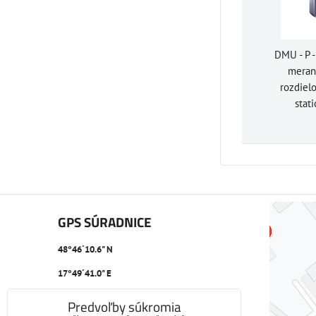
DMU - P -
meran
rozdiel
stat
GPS SÚRADNICE
48°46´10.6" N
17°49´41.0" E
Predvoľby súkromia