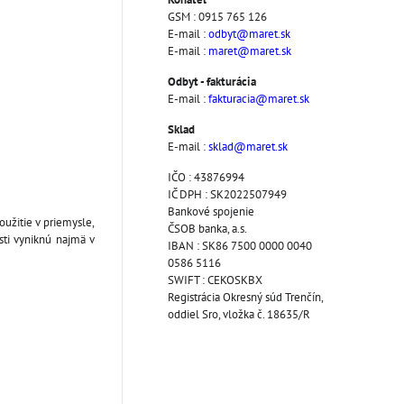
GSM : 0915 765 126
E-mail :
odbyt@maret.sk
E-mail :
maret@maret.sk
Odbyt - fakturácia
E-mail :
fakturacia@maret.sk
Sklad
E-mail :
sklad@maret.sk
IČO : 43876994
IČ DPH : SK2022507949
Bankové spojenie
oužitie v priemysle,
ČSOB banka, a.s.
sti vyniknú najmä v
IBAN : SK86 7500 0000 0040
0586 5116
SWIFT : CEKOSKBX
Registrácia Okresný súd Trenčín,
oddiel Sro, vložka č. 18635/R