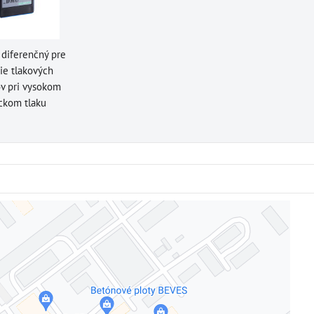
 diferenčný pre
ie tlakových
ov pri vysokom
ickom tlaku
Externý obsah je blokovaný Voľbami súkromia
Prajete si načítať externý obsah?