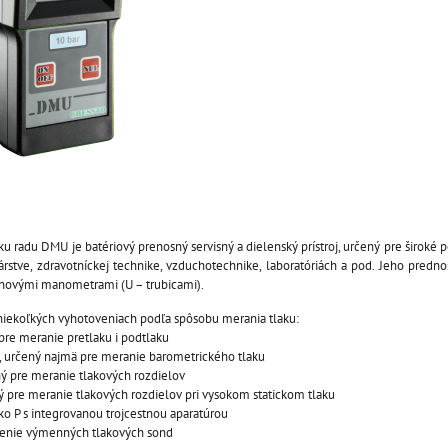
ku radu DMU je batériový prenosný servisný a dielenský prístroj, určený pre široké p
árstve, zdravotníckej technike, vzduchotechnike, laboratóriách a pod. Jeho predno
inovými manometrami (U – trubicami).
v niekoľkých vyhotoveniach podľa spôsobu merania tlaku:
 pre meranie pretlaku i podtlaku
y, určený najmä pre meranie barometrického tlaku
ný pre meranie tlakových rozdielov
ý pre meranie tlakových rozdielov pri vysokom statickom tlaku
ko P s integrovanou trojcestnou aparatúrou
ojenie výmenných tlakových sond