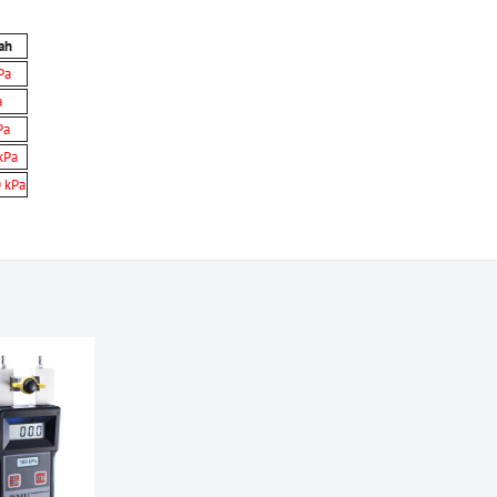
ah
Pa
a
Pa
kPa
 kPa