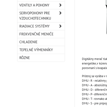
VENTILY A POHONY
SERVOPOHONY PRE
VZDUCHOTECHNIKU
RIADIACE SYSTÉMY
FREKVENČNÉ MENIČE
CHLADENIE
TEPELNÉ VÝMENNÍKY
RÔZNE
Digitálny merač tla
energetike,v kúren
porovnaní s kvapal
Prístroj sa vyrába 
DMU - R - relatívny
DMU - A - absolútn
DMU - D - diferenč
DMU - P - diferenčn
DMU - T - rovnako a
DMU - S - pre prip