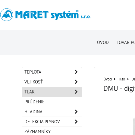
ÚVOD
TOVAR P
TEPLOTA
Úvod
Tlak
Di
VLHKOSŤ
DMU - digi
TLAK
PRÚDENIE
HLADINA
DETEKCIA PLYNOV
ZÁZNAMNÍKY