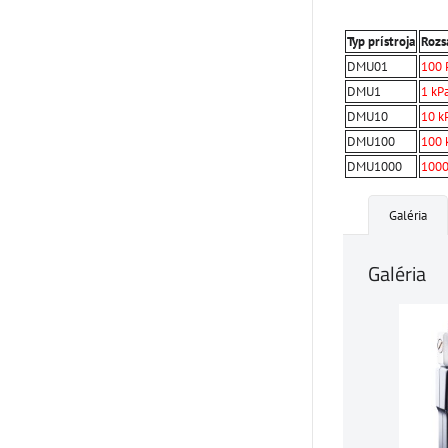
Typ prístroja
Rozs
DMU01
100 
DMU1
1 kP
DMU10
10 k
DMU100
100 
DMU1000
1000
Galéria
Galéria