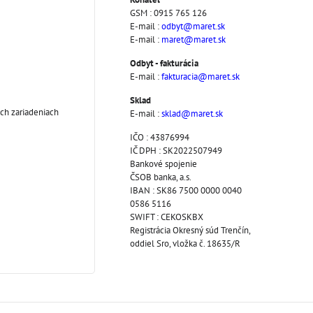
GSM : 0915 765 126
E-mail :
odbyt@maret.sk
E-mail :
maret@maret.sk
Odbyt - fakturácia
E-mail :
fakturacia@maret.sk
Sklad
ch zariadeniach
E-mail :
sklad@maret.sk
IČO : 43876994
IČ DPH : SK2022507949
Bankové spojenie
ČSOB banka, a.s.
IBAN : SK86 7500 0000 0040
0586 5116
SWIFT : CEKOSKBX
Registrácia Okresný súd Trenčín,
oddiel Sro, vložka č. 18635/R