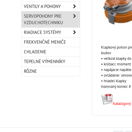
VENTILY A POHONY
SERVOPOHONY PRE
VZDUCHOTECHNIKU
RIADIACE SYSTÉMY
FREKVENČNÉ MENIČE
Klapkový pohon pre
CHLADENIE
budov
• veľkost klapky do
TEPELNÉ VÝMENNÍKY
• krútiacc moment
• napájacie napäti
RÔZNE
• ovládanie: otvor
• hriadel klapky:
tvarovaný koniec 
Katalógový l