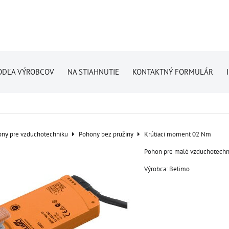
ODĽA VÝROBCOV
NA STIAHNUTIE
KONTAKTNÝ FORMULÁR
ny pre vzduchotechniku
Pohony bez pružiny
Krútiaci moment 02 Nm
Pohon pre malé vzduchotechn
Výrobca:
Belimo