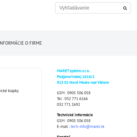
INFORMÁCIE O FIRME
MARET systém s.r.o.
Podjavorinskej 1614/1
915 01 Nové Mesto nad Váhom
ické klapky
GSM : 0905 506 058
Tel : 032 771 6166
032 771 2692
Technické informácie
GSM : 0905 506 058
E-mail :
tech-info@maret.sk
Konateľ