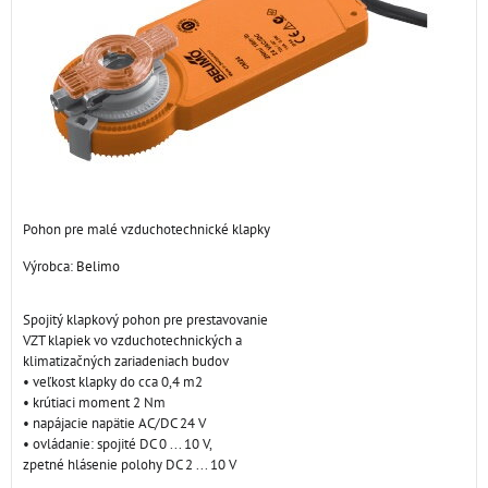
Pohon pre malé vzduchotechnické klapky
Výrobca:
Belimo
Spojitý klapkový pohon pre prestavovanie
VZT klapiek vo vzduchotechnických a
klimatizačných zariadeniach budov
• veľkost klapky do cca 0,4 m2
• krútiaci moment 2 Nm
• napájacie napätie AC/DC 24 V
• ovládanie: spojité DC 0 ... 10 V,
zpetné hlásenie polohy DC 2 ... 10 V