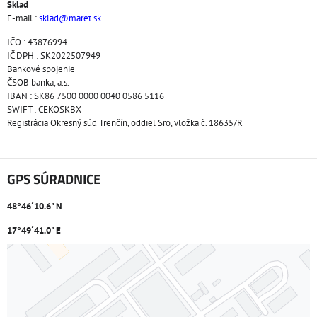
Sklad
E-mail :
sklad@maret.sk
IČO : 43876994
IČ DPH : SK2022507949
Bankové spojenie
ČSOB banka, a.s.
IBAN : SK86 7500 0000 0040 0586 5116
SWIFT : CEKOSKBX
Registrácia Okresný súd Trenčín, oddiel Sro, vložka č. 18635/R
GPS SÚRADNICE
48°46´10.6" N
17°49´41.0" E
Externý obsah je blokovaný Voľbami súkromia