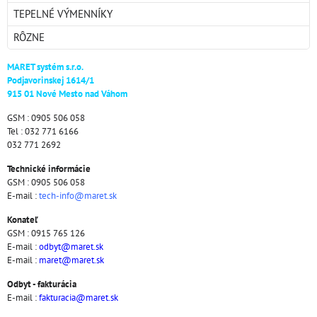
TEPELNÉ VÝMENNÍKY
RÔZNE
MARET systém s.r.o.
Podjavorinskej 1614/1
915 01 Nové Mesto nad Váhom
GSM : 0905 506 058
Tel : 032 771 6166
032 771 2692
Technické informácie
GSM : 0905 506 058
E-mail :
tech-info@maret.sk
Konateľ
GSM : 0915 765 126
E-mail :
odbyt@maret.sk
E-mail :
maret@maret.sk
Odbyt - fakturácia
E-mail :
fakturacia@maret.sk