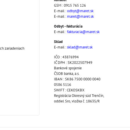
GSM : 0915 765 126
E-mail :
odbyt@maret.sk
E-mail :
maret@maret.sk
Odbyt - fakturácia
E-mail :
fakturacia@maret.sk
Sklad
E-mail :
sklad@maret.sk
ch zariadeniach
IČO : 43876994
IČ DPH : SK2022507949
Bankové spojenie
ČSOB banka, a.s.
IBAN : SK86 7500 0000 0040
0586 5116
SWIFT : CEKOSKBX
Registrácia Okresný súd Trenčín,
oddiel Sro, vložka č. 18635/R