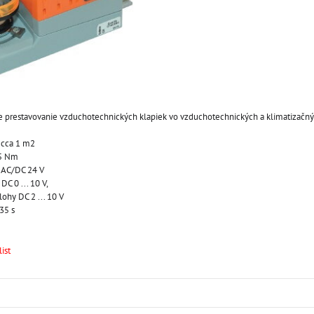
 prestavovanie vzduchotechnických klapiek vo vzduchotechnických a klimatizačný
o cca 1 m2
 5 Nm
e AC/DC 24 V
DC 0 ... 10 V,
ohy DC 2 ... 10 V
35 s
ist