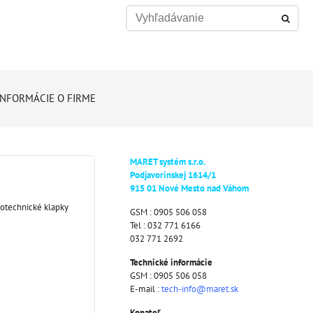
INFORMÁCIE O FIRME
MARET systém s.r.o.
Podjavorinskej 1614/1
915 01 Nové Mesto nad Váhom
otechnické klapky
GSM : 0905 506 058
Tel : 032 771 6166
032 771 2692
Technické informácie
GSM : 0905 506 058
E-mail :
tech-info@maret.sk
Konateľ