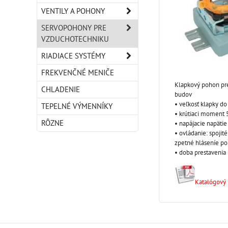
VENTILY A POHONY
SERVOPOHONY PRE
VZDUCHOTECHNIKU
RIADIACE SYSTÉMY
FREKVENČNÉ MENIČE
Klapkový pohon pre
CHLADENIE
budov
• veľkosť klapky d
TEPELNÉ VÝMENNÍKY
• krútiaci moment
RÔZNE
• napájacie napäti
• ovládanie: spojité 
zpetné hláseníe pol
• doba prestavenia 
Katalógový l