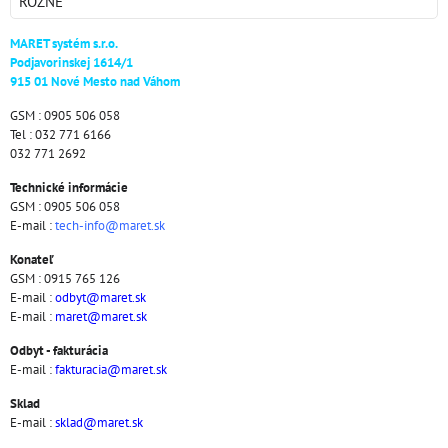
RÔZNE
MARET systém s.r.o.
Podjavorinskej 1614/1
915 01 Nové Mesto nad Váhom
GSM : 0905 506 058
Tel : 032 771 6166
032 771 2692
Technické informácie
GSM : 0905 506 058
E-mail :
tech-info@maret.sk
Konateľ
GSM : 0915 765 126
E-mail :
odbyt@maret.sk
E-mail :
maret@maret.sk
Odbyt - fakturácia
E-mail :
fakturacia@maret.sk
Sklad
E-mail :
sklad@maret.sk