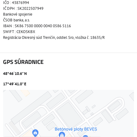
IČO : 43876994
IČ DPH : SK2022507949
Bankové spojenie
ČSOB banka, a.s.
IBAN : SK86 7500 0000 0040 0586 5116
SWIFT : CEKOSKBX
Registrácia Okresný súd Trenčín, oddiel Sro, vložka č. 18635/R
GPS SÚRADNICE
48°46´10.6" N
17°49´41.0" E
Externý obsah je blokovaný Voľbami súkromia
Prajete si načítať externý obsah?