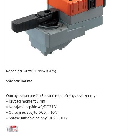
Pohon pre ventil (DN15-DN25)
Výrobca:
Belimo
Otočný pohon pre 2 a 3cestné regulačné guľové ventily
• Krútiaci moment 5 Nm
• Napájacie napätie AC/DC 24 V
• Ovládanie: spojité DC 0 ... 10 V
• Spätné hlásenie polohy: DC 2 ... 10 V