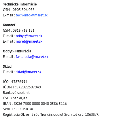
Technické informácie
GSM : 0905 506 058
E-mail :
tech-info@maret.sk
Konateľ
GSM : 0915 765 126
E-mail :
odbyt@maret.sk
E-mail :
maret@maret.sk
Odbyt - fakturácia
E-mail :
fakturacia@maret.sk
Sklad
E-mail :
sklad@maret.sk
IČO : 43876994
IČ DPH : SK2022507949
Bankové spojenie
ČSOB banka, a.s.
IBAN : SK86 7500 0000 0040 0586 5116
SWIFT : CEKOSKBX
Registrácia Okresný súd Trenčín, oddiel Sro, vložka č. 18635/R