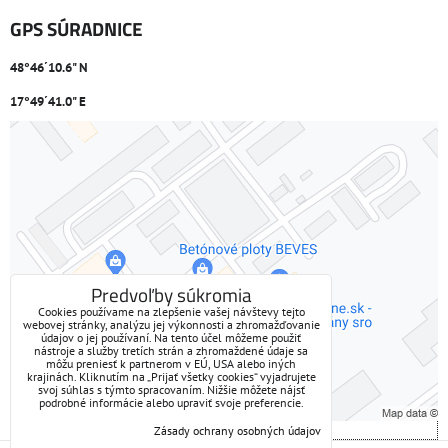
GPS SÚRADNICE
48°46´10.6" N
17°49´41.0" E
Externý obsah je blokovaný Voľbami súkromia
Prajete si načítať externý obsah?
Povoliť tentokrát
Predvoľby súkromia
Cookies používame na zlepšenie vašej návštevy tejto
webovej stránky, analýzu jej výkonnosti a zhromažďovanie
Povoliť a zapamätať - súhlas s druhom cookie: Funkčné
údajov o jej používaní. Na tento účel môžeme použiť
nástroje a služby tretích strán a zhromaždené údaje sa
môžu preniesť k partnerom v EÚ, USA alebo iných
Otvoriť obsah v novom okne
krajinách. Kliknutím na „Prijať všetky cookies“ vyjadrujete
svoj súhlas s týmto spracovaním. Nižšie môžete nájsť
podrobné informácie alebo upraviť svoje preferencie.
Zásady ochrany osobných údajov