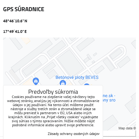
GPS SÚRADNICE
48°46´10.6" N
17°49´41.0" E
Externý obsah je blokovaný Voľbami súkromia
Prajete si načítať externý obsah?
Povoliť tentokrát
Predvoľby súkromia
Cookies používame na zlepšenie vašej návštevy tejto
webovej stránky, analýzu jej výkonnosti a zhromažďovanie
Povoliť a zapamätať - súhlas s druhom cookie: Funkčné
údajov o jej používaní. Na tento účel môžeme použiť
nástroje a služby tretích strán a zhromaždené údaje sa
môžu preniesť k partnerom v EÚ, USA alebo iných
Otvoriť obsah v novom okne
krajinách. Kliknutím na „Prijať všetky cookies“ vyjadrujete
svoj súhlas s týmto spracovaním. Nižšie môžete nájsť
podrobné informácie alebo upraviť svoje preferencie.
Zásady ochrany osobných údajov