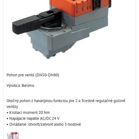
Pohon pre ventil (DN50-DN80)
Výrobca:
Belimo
Otočný pohon z havarijinou funkciou pre 2 a 3cestné regulačné guľové
ventily
• Krútiaci moment 20 Nm
• Napájacie napätie AC/DC 24 V
• Ovládanie: otvoriť/zatvoriť alebo 3-bodové