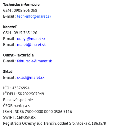
Technické informácie
GSM : 0905 506 058
E-mail :
tech-info@maret.sk
Konateľ
GSM : 0915 765 126
E-mail :
odbyt@maret.sk
E-mail :
maret@maret.sk
Odbyt - fakturácia
E-mail :
fakturacia@maret.sk
Sklad
E-mail :
sklad@maret.sk
IČO : 43876994
IČ DPH : SK2022507949
Bankové spojenie
ČSOB banka, a.s.
IBAN : SK86 7500 0000 0040 0586 5116
SWIFT : CEKOSKBX
Registrácia Okresný súd Trenčín, oddiel Sro, vložka č. 18635/R