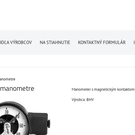
ODĽA VÝROBCOV
NA STIAHNUTIE
KONTAKTNÝ FORMULÁR
anometre
 manometre
Manometer s magnetickým kontaktom
Výrobca:
BHV