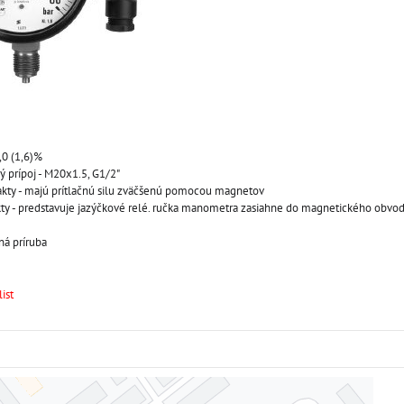
,0 (1,6)%
ý prípoj - M20x1.5, G1/2"
kty - majú prítlačnú silu zväčšenú pomocou magnetov
kty - predstavuje jazýčkové relé. ručka manometra zasiahne do magnetického obvod
ná príruba
ist