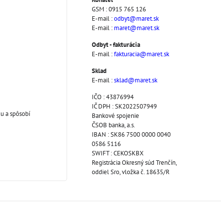
GSM : 0915 765 126
E-mail :
odbyt@maret.sk
E-mail :
maret@maret.sk
Odbyt - fakturácia
E-mail :
fakturacia@maret.sk
Sklad
E-mail :
sklad@maret.sk
IČO : 43876994
IČ DPH : SK2022507949
u a spôsobí
Bankové spojenie
ČSOB banka, a.s.
IBAN : SK86 7500 0000 0040
0586 5116
SWIFT : CEKOSKBX
Registrácia Okresný súd Trenčín,
oddiel Sro, vložka č. 18635/R