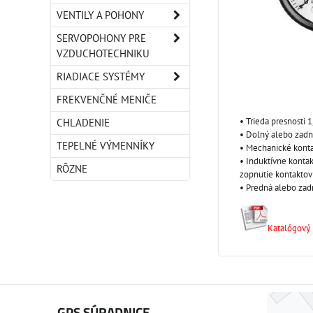
VENTILY A POHONY
SERVOPOHONY PRE
VZDUCHOTECHNIKU
RIADIACE SYSTÉMY
FREKVENČNÉ MENIČE
• Trieda presnosti 1
CHLADENIE
• Dolný alebo zadn
TEPELNÉ VÝMENNÍKY
• Mechanické konta
• Induktívne konta
RÔZNE
zopnutie kontaktov
• Predná alebo zad
Katalógový l
GPS SÚRADNICE