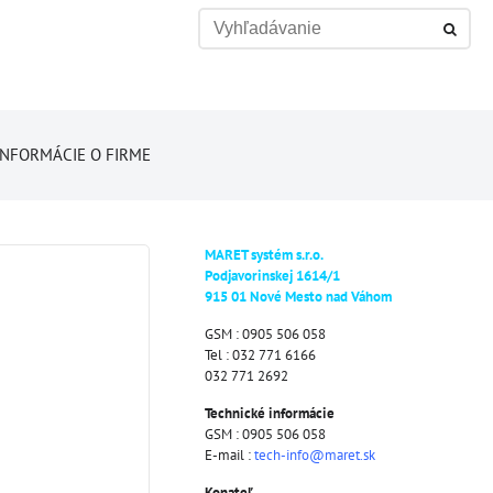
INFORMÁCIE O FIRME
MARET systém s.r.o.
Podjavorinskej 1614/1
915 01 Nové Mesto nad Váhom
GSM : 0905 506 058
Tel : 032 771 6166
032 771 2692
Technické informácie
GSM : 0905 506 058
E-mail :
tech-info@maret.sk
Konateľ