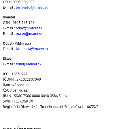
GSM : 0905 506 058
E-mail :
tech-info@maret.sk
Konateľ
GSM : 0915 765 126
E-mail :
odbyt@maret.sk
E-mail :
maret@maret.sk
Odbyt - fakturácia
E-mail :
fakturacia@maret.sk
Sklad
E-mail :
sklad@maret.sk
IČO : 43876994
IČ DPH : SK2022507949
Bankové spojenie
ČSOB banka, a.s.
IBAN : SK86 7500 0000 0040 0586 5116
SWIFT : CEKOSKBX
Registrácia Okresný súd Trenčín, oddiel Sro, vložka č. 18635/R