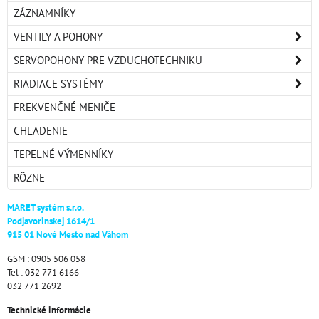
ZÁZNAMNÍKY
VENTILY A POHONY
SERVOPOHONY PRE VZDUCHOTECHNIKU
RIADIACE SYSTÉMY
FREKVENČNÉ MENIČE
CHLADENIE
TEPELNÉ VÝMENNÍKY
RÔZNE
MARET systém s.r.o.
Podjavorinskej 1614/1
915 01 Nové Mesto nad Váhom
GSM : 0905 506 058
Tel : 032 771 6166
032 771 2692
Technické informácie