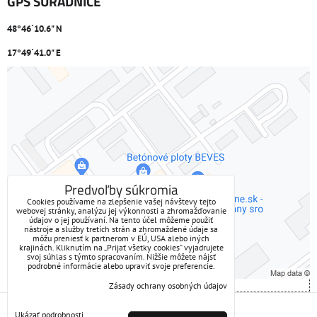
GPS SÚRADNICE
48°46´10.6" N
17°49´41.0" E
Externý obsah je blokovaný Voľbami súkromia
Prajete si načítať externý obsah?
Povoliť tentokrát
Predvoľby súkromia
Cookies používame na zlepšenie vašej návštevy tejto
webovej stránky, analýzu jej výkonnosti a zhromažďovanie
Povoliť a zapamätať - súhlas s druhom cookie: Funkčné
údajov o jej používaní. Na tento účel môžeme použiť
nástroje a služby tretích strán a zhromaždené údaje sa
môžu preniesť k partnerom v EÚ, USA alebo iných
Otvoriť obsah v novom okne
krajinách. Kliknutím na „Prijať všetky cookies“ vyjadrujete
svoj súhlas s týmto spracovaním. Nižšie môžete nájsť
podrobné informácie alebo upraviť svoje preferencie.
Zásady ochrany osobných údajov
Predvoľby súkromia
Zásady ochrany osobných údajov
Ukázať podrobnosti